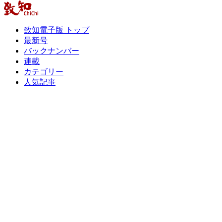
致知電子版 トップ
最新号
バックナンバー
連載
カテゴリー
人気記事