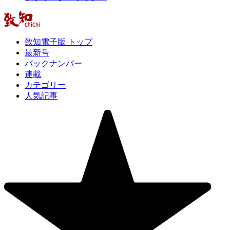
致知電子版 トップ
最新号
バックナンバー
連載
カテゴリー
人気記事