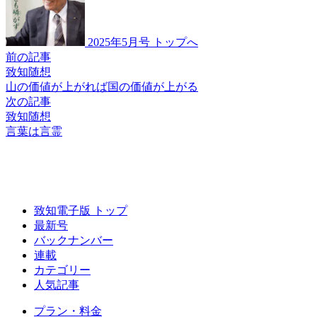
2025年5月号 トップへ
前の記事
致知随想
山の価値が上がれば
国の価値が上がる
次の記事
致知随想
言葉は言霊
致知電子版 トップ
最新号
バックナンバー
連載
カテゴリー
人気記事
プラン・料金