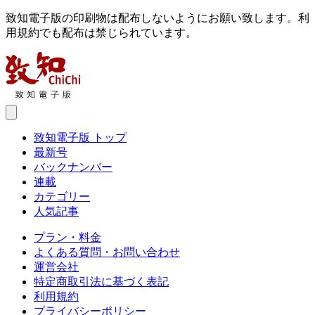
致知電子版の印刷物は配布しないようにお願い致します。利
用規約でも配布は禁じられています。
致知電子版 トップ
最新号
バックナンバー
連載
カテゴリー
人気記事
プラン・料金
よくある質問・お問い合わせ
運営会社
特定商取引法に基づく表記
利用規約
プライバシーポリシー