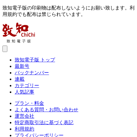
致知電子版の印刷物は配布しないようにお願い致します。利
用規約でも配布は禁じられています。
致知電子版 トップ
最新号
バックナンバー
連載
カテゴリー
人気記事
プラン・料金
よくある質問・お問い合わせ
運営会社
特定商取引法に基づく表記
利用規約
プライバシーポリシー