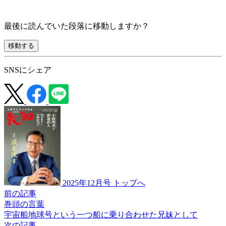
最後に読んでいた段落に移動しますか？
移動する
SNSにシェア
2025年12月号 トップへ
前の記事
巻頭の言葉
宇宙船地球号という
一つ船に
乗り合わせた兄妹として
次の記事