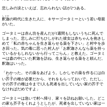
悲しみの涙といえば、忘れられない話が2つある。
しゃか
釈迦
の時代に生きた人に、キサーゴータミーという若い母親
がいた。
ゴータミーは赤ん坊を産んだが1週間もしないうちに死んで
しまった。悲しみに打ちひしがれた彼女は赤ちゃんを抱きし
めて「私の赤ちゃんを生き返らせる薬を下さい」と村中を歩
き回った。気の毒に思った村人が「お釈迦さんなら薬を持っ
ているかもしれないから行ってごらん」と教えた。ゴータミ
ーは森の中にいた釈迦を訪ね、生き返らせる薬をと頼んだ。
釈迦はいった。
「わかった。その薬をあげよう。しかしその薬を作るには白
けし
い
芥子
の種が必要だから、それをもらっておいで。ただし、
その芥子の種は今まで1人も死者を出していない家の芥子で
なければだめですよ」
ゴータミーは急いで村へ帰り、家々を訪ねお願いした。どこ
の家も芥子をくれようとしたが、死者を出していない家は一