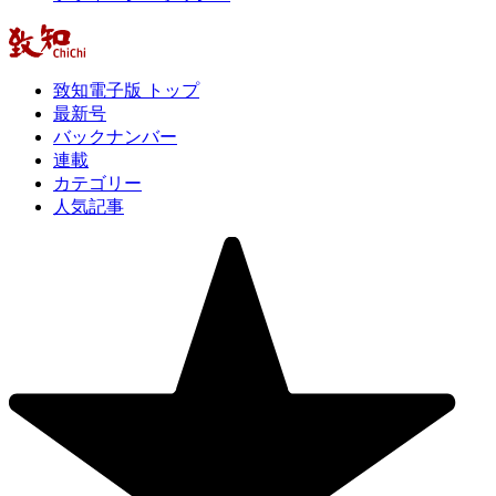
致知電子版 トップ
最新号
バックナンバー
連載
カテゴリー
人気記事