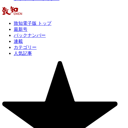
致知電子版 トップ
最新号
バックナンバー
連載
カテゴリー
人気記事