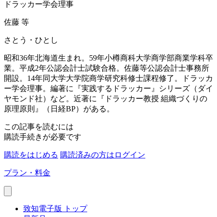
ドラッカー学会理事
佐藤 等
さとう・ひとし
昭和36年北海道生まれ。59年小樽商科大学商学部商業学科卒
業。平成2年公認会計士試験合格。佐藤等公認会計士事務所
開設。14年同大学大学院商学研究科修士課程修了。ドラッカ
ー学会理事。編著に『実践するドラッカー』シリーズ（ダイ
ヤモンド社）など。近著に『ドラッカー教授 組織づくりの
原理原則』（日経BP）がある。
この記事を読むには
購読手続きが必要です
購読をはじめる
購読済みの方はログイン
プラン・料金
致知電子版 トップ