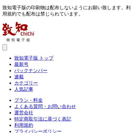
致知電子版の印刷物は配布しないようにお願い致します。利
用規約でも配布は禁じられています。
致知電子版 トップ
最新号
バックナンバー
連載
カテゴリー
人気記事
プラン・料金
よくある質問・お問い合わせ
運営会社
特定商取引法に基づく表記
利用規約
プライバシーポリシー