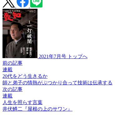
2021年7月号 トップへ
前の記事
連載
20代をどう生きるか
師と弟子の情熱が
ぶつかり合って
技術は伝承する
次の記事
連載
人生を照らす言葉
井伏鱒二
『屋根の上のサワン』