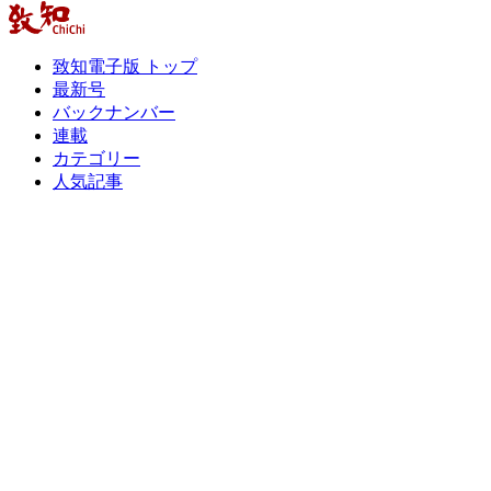
致知電子版 トップ
最新号
バックナンバー
連載
カテゴリー
人気記事