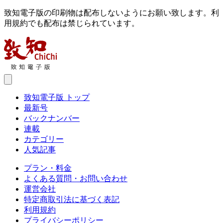
致知電子版の印刷物は配布しないようにお願い致します。利
用規約でも配布は禁じられています。
致知電子版 トップ
最新号
バックナンバー
連載
カテゴリー
人気記事
プラン・料金
よくある質問・お問い合わせ
運営会社
特定商取引法に基づく表記
利用規約
プライバシーポリシー