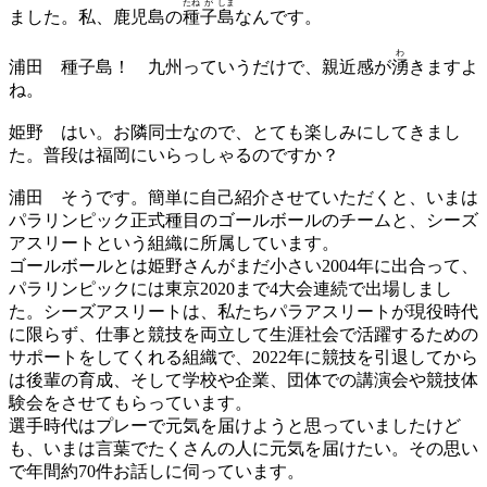
たね
が
しま
ました。私、鹿児島の
種
子
島
なんです。
わ
浦田
種子島！ 九州っていうだけで、親近感が
湧
きますよ
ね。
姫野
はい。お隣同士なので、とても楽しみにしてきまし
た。普段は福岡にいらっしゃるのですか？
浦田
そうです。簡単に自己紹介させていただくと、いまは
パラリンピック正式種目のゴールボールのチームと、シーズ
アスリートという組織に所属しています。
ゴールボールとは姫野さんがまだ小さい2004年に出合って、
パラリンピックには東京2020まで4大会連続で出場しまし
た。シーズアスリートは、私たちパラアスリートが現役時代
に限らず、仕事と競技を両立して生涯社会で活躍するための
サポートをしてくれる組織で、2022年に競技を引退してから
は後輩の育成、そして学校や企業、団体での講演会や競技体
験会をさせてもらっています。
選手時代はプレーで元気を届けようと思っていましたけど
も、いまは言葉でたくさんの人に元気を届けたい。その思い
で年間約70件お話しに伺っています。