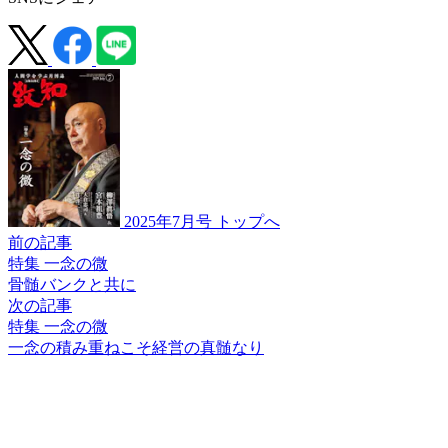
2025年7月号 トップへ
前の記事
特集 一念の微
骨髄バンクと共に
次の記事
特集 一念の微
一念の積み重ねこそ
経営の真髄なり