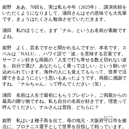
姫野
ああ、70回も。実は私も今年（2025年）、講演依頼を
いただくようになりまして、浦田さんはその意味でも大先輩
です。きょうはたくさん勉強させていただきます。
浦田
私のほうこそ。まず「ナル」というお名前が素敵です
よね。
姫野
よく、芸名ですかと聞かれるんですが、本名です。ス
ペルは「NALU」、ハワイ語で「波」を意味する言葉です。
サーフィン好きな両親の「人生で打ち寄せる数え切れない波
を、自分で選び、あなたらしく乗ってほしい」という願いが
込められています。海外の人にも覚えてもらって、世界で活
躍できるようにという思いもあったようです。両親に感謝で
すね。「ナルちゃん」って呼んでください（笑）。
浦田
名前は人生で最初にもらうプレゼント。ご両親からの
最高の贈り物ですね。私も自分の名前が好きです。理恵って
呼んでください。ナルさんは普段、どちらに？
もりぐち
姫野
私はいま種子島を出て、母の地元・大阪府
守口
市を拠
点に、プロテニス選手として世界を目指して戦っています。