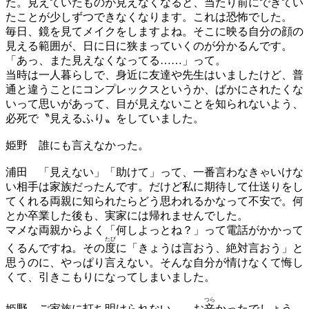
た。見えていたものが見えなくなると、当たり前にできてい
たことが少しずつできなくなります。これは恐怖でした。
毎日、鏡を見てメイクをしますよね。そこに映る自分の顔の
見える範囲が、日に日に狭まっていくのが分かるんです。
「あっ、また見えなくなってる……」って。
当時は一人暮らしで、身近に友達や先生はいましたけど、普
通と違うことにコンプレックスというか、ばかにされたくな
いって思いがあって、目が見えないことを知られないよう、
必死で〝見えるふり〟をしていました。
姫野
誰にも言えなかった。
浦田
「見えない」「助けて」って、一番言わなきゃいけな
い相手は家族だったんです。だけど私に期待して仕送りをし
てくれる両親に知られたらどう思われるかなって不安で。何
とか卒業した後も、実家には帰れませんでした。
マメな両親からよく「何しよっとね？」って電話がかかって
たび
くるんですね。その
度
に「きょうは言おう、絶対言おう」と
思うのに、やっぱり言えない。そんな自分が情けなくて悔し
くて、引きこもりになってしまいました。
つら
姫野
ご家族に打ち明けられない……お
辛
かったでしょう