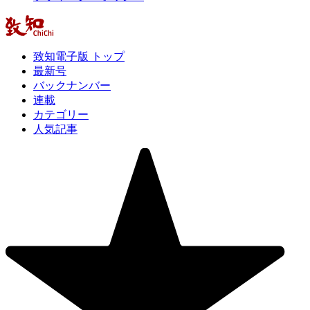
致知電子版 トップ
最新号
バックナンバー
連載
カテゴリー
人気記事