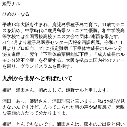
姫野ナル
ひめの・なる
平成13年大阪府生まれ、鹿児島県種子島で育つ。11歳でテニ
スを始め、中学時代に鹿児島県ジュニアで優勝。相生学院高
等学校では全国選抜高校テニス大会で団体2連覇を果たす。
31年4月より種子島医療センター広報企画課所属。令和2年1
月よりプロ転向、4年に指定難病「下垂体性成長ホルモン分
泌亢進症」、翌年「下垂体前葉機能低下症」「成人成長ホル
モン分泌不全症」を発症する。大阪を拠点に国内外のツアー
を周り、グランドスラムを目指す。
九州から世界へと
羽ばたいて
姫野
浦田さん、初めまして。姫野ナルと申します。
浦田
あっ、姫野さん。浦田理恵と言います。私はお顔が見
えないんですけど、入ってこられた時の声や温度感で、素敵
な笑顔の方だって分かりますよ。
姫野
とんでもないです。浦田さんは、熊本のご出身と伺い