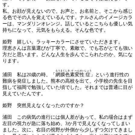
す。
私、お顔が見えないので、お声と、お名前と、そこから感じ
る色でその人を覚えているんです。ナルさんのイメージカラ
ーは、マンダリンオレンジ。話しているとこちらも優しい気
持ちになって、元気をもらえる。そんな色です。
姫野
嬉しい。ラッキーカラーにさせていただきます。
理恵さんは言葉選びが丁寧で、素敵で、でも芯がとても強い
方だと思います。どんな人生を歩んでこられたのか、気にな
ります。
もう
まく
しき
そ
へん
せい
しょう
浦田
私は20歳の時、「
網
膜
色
素
変
性
症
」という進行性の
難病を発症しました。熊本の高校を出て、小学校の先生を目
指して福岡で勉強していた頃でした。それまでは普通に目が
見えていたんです。
姫野
突然見えなくなったのですか？
浦田
この病気の進行には個人差があって、私の場合はまず
左目の視力が急に落ち始め、3か月で見えなくなってしまい
ました。次に、右目の視野が外側から少しずつ欠けてきまし