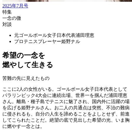
2025年7月号
特集
一念の微
対談
元ゴールボール女子日本代表
浦田理恵
プロテニスプレーヤー
姫野ナル
希望の一念を
燃やして生きる
苦難の先に見えたもの
ここに2人の女性がいる。ゴールボール女子日本代表として
パラリンピック4大会に連続出場、世界一を掴んだ浦田理恵
さん。離島・種子島でテニスに魅了され、国内外に活躍の場
を広げる姫野ナルさん。お二人の共通点は突然、不治の難病
に侵されるも、自分の人生を諦めることをよしとせず、前進
してこられたことだ。絶望の底で見出した希望の光、いま胸
に燃やす一念とは。