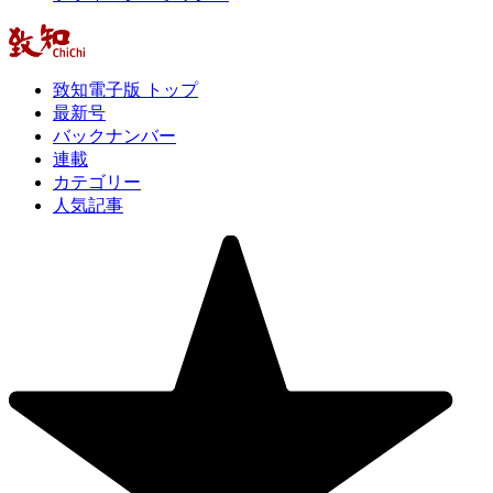
致知電子版 トップ
最新号
バックナンバー
連載
カテゴリー
人気記事