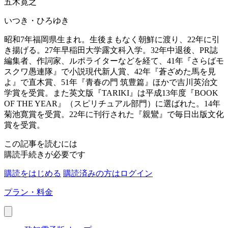
五木寛之
いつき・ひろゆき
昭和7年福岡県生まれ。生後まもなく朝鮮に渡り、22年に引
き揚げる。27年早稲田大学露文科入学。32年中退後、PR誌
編集者、作詞家、ルポライターなどを経て、41年『さらばモ
スクワ愚連隊』で小説現代新人賞、42年『蒼ざめた馬を見
よ』で直木賞、51年『青春の門 筑豊篇』ほかで吉川英治文
学賞を受賞。また英文版『TARIKI』は平成13年度『BOOK
OF THE YEAR』（スピリチュアル部門）に選ばれた。14年
菊池寛賞を受賞。22年に刊行された『親鸞』で毎日出版文化
賞を受賞。
この記事を読むには
購読手続きが必要です
購読をはじめる
購読済みの方はログイン
プラン・料金