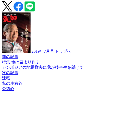
2019年7月号 トップへ
前の記事
特集 命は吾より作す
カンボジアの地雷撤去に
我が後半生を懸けて
次の記事
連載
私の座右銘
公徳心