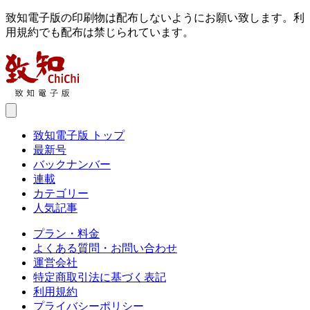
致知電子版の印刷物は配布しないようにお願い致します。利
用規約でも配布は禁じられています。
致知電子版 トップ
最新号
バックナンバー
連載
カテゴリー
人気記事
プラン・料金
よくある質問・お問い合わせ
運営会社
特定商取引法に基づく表記
利用規約
プライバシーポリシー