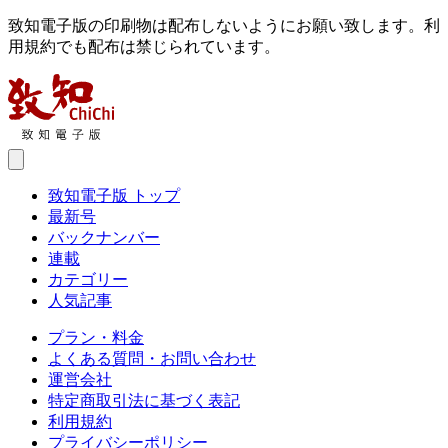
致知電子版の印刷物は配布しないようにお願い致します。利
用規約でも配布は禁じられています。
致知電子版 トップ
最新号
バックナンバー
連載
カテゴリー
人気記事
プラン・料金
よくある質問・お問い合わせ
運営会社
特定商取引法に基づく表記
利用規約
プライバシーポリシー