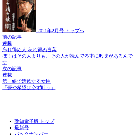
2021年2月号 トップへ
前の記事
連載
忘れ得ぬ人 忘れ得ぬ言葉
ぼくはその人よりも、
その人が読んでる本に
興味があるんで
す
次の記事
連載
第一線で活躍する女性
「夢や希望は必ず叶う」
致知電子版 トップ
最新号
バックナンバー