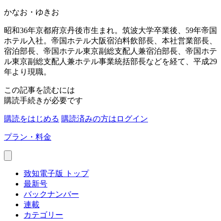
かなお・ゆきお
昭和36年京都府京丹後市生まれ。筑波大学卒業後、59年帝国
ホテル入社。帝国ホテル大阪宿泊料飲部長、本社営業部長、
宿泊部長、帝国ホテル東京副総支配人兼宿泊部長、帝国ホテ
ル東京副総支配人兼ホテル事業統括部長などを経て、平成29
年より現職。
この記事を読むには
購読手続きが必要です
購読をはじめる
購読済みの方はログイン
プラン・料金
致知電子版 トップ
最新号
バックナンバー
連載
カテゴリー