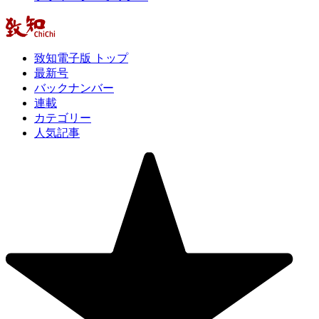
致知電子版 トップ
最新号
バックナンバー
連載
カテゴリー
人気記事