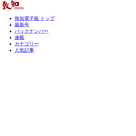
致知電子版 トップ
最新号
バックナンバー
連載
カテゴリー
人気記事