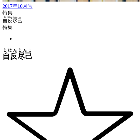
2017年10月号
特集
じ
はん
じん
こ
自
反
尽
己
特集
じはんじんこ
自反尽己