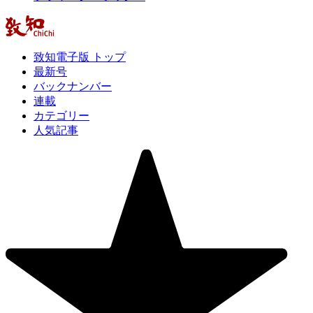
致知電子版 トップ
最新号
バックナンバー
連載
カテゴリー
人気記事