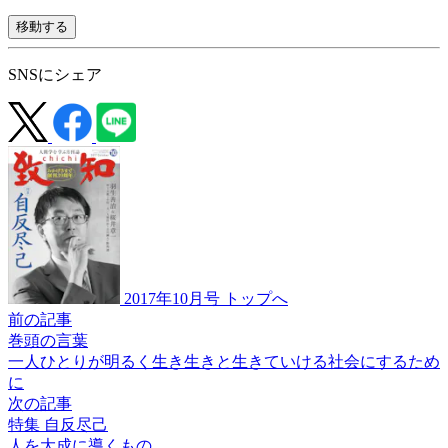
移動する
SNSにシェア
2017年10月号 トップへ
前の記事
巻頭の言葉
一人ひとりが明るく
生き生きと
生きていける
社会にするため
に
次の記事
特集 自反尽己
人を大成に導くもの