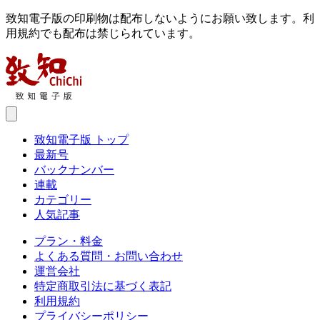
致知電子版の印刷物は配布しないようにお願い致します。利
用規約でも配布は禁じられています。
致知電子版 トップ
最新号
バックナンバー
連載
カテゴリー
人気記事
プラン・料金
よくある質問・お問い合わせ
運営会社
特定商取引法に基づく表記
利用規約
プライバシーポリシー