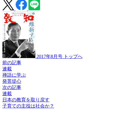
2017年8月号 トップへ
前の記事
連載
禅語に学ぶ
発菩堤心
次の記事
連載
日本の教育を取り戻す
子育ての主役は
社会か？