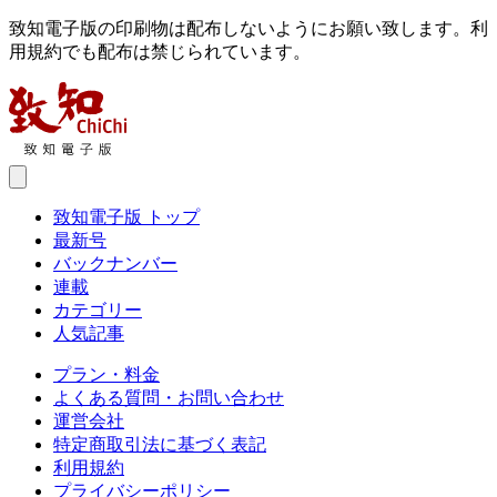
致知電子版の印刷物は配布しないようにお願い致します。利
用規約でも配布は禁じられています。
致知電子版 トップ
最新号
バックナンバー
連載
カテゴリー
人気記事
プラン・料金
よくある質問・お問い合わせ
運営会社
特定商取引法に基づく表記
利用規約
プライバシーポリシー