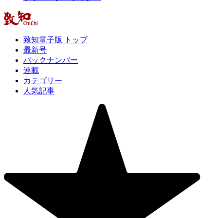
致知電子版 トップ
最新号
バックナンバー
連載
カテゴリー
人気記事