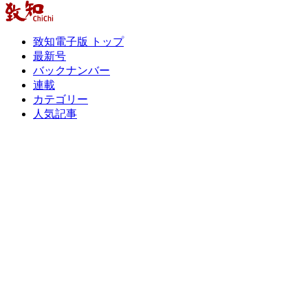
致知電子版 トップ
最新号
バックナンバー
連載
カテゴリー
人気記事