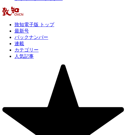
致知電子版 トップ
最新号
バックナンバー
連載
カテゴリー
人気記事