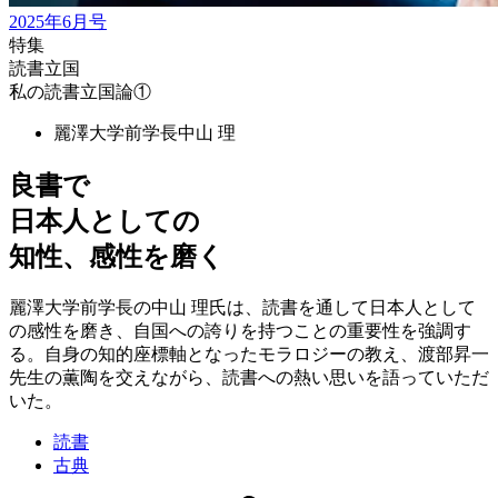
2025年6月号
特集
読書立国
私の読書立国論①
麗澤大学前学長
中山 理
良書で
日本人としての
知性、感性を磨く
麗澤大学前学長の中山 理氏は、読書を通して日本人として
の感性を磨き、自国への誇りを持つことの重要性を強調す
る。自身の知的座標軸となったモラロジーの教え、渡部昇一
先生の薫陶を交えながら、読書への熱い思いを語っていただ
いた。
読書
古典