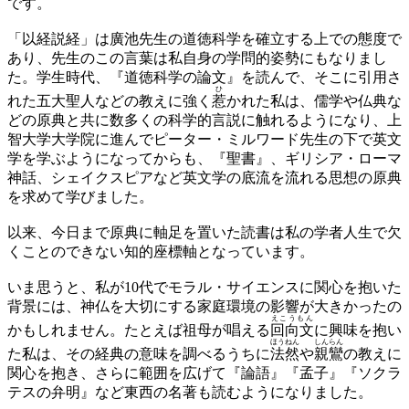
です。
「以経説経」は廣池先生の道徳科学を確立する上での態度で
あり、先生のこの言葉は私自身の学問的姿勢にもなりまし
た。学生時代、『道徳科学の論文』を読んで、そこに引用さ
ひ
れた五大聖人などの教えに強く
惹
かれた私は、儒学や仏典な
どの原典と共に数多くの科学的言説に触れるようになり、上
智大学大学院に進んでピーター・ミルワード先生の下で英文
学を学ぶようになってからも、『聖書』、ギリシア・ローマ
神話、シェイクスピアなど英文学の底流を流れる思想の原典
を求めて学びました。
以来、今日まで原典に軸足を置いた読書は私の学者人生で欠
くことのできない知的座標軸となっています。
いま思うと、私が10代でモラル・サイエンスに関心を抱いた
背景には、神仏を大切にする家庭環境の影響が大きかったの
えこうもん
かもしれません。たとえば祖母が唱える
回向文
に興味を抱い
ほうねん
しんらん
た私は、その経典の意味を調べるうちに
法然
や
親鸞
の教えに
関心を抱き、さらに範囲を広げて『論語』『孟子』『ソクラ
テスの弁明』など東西の名著も読むようになりました。