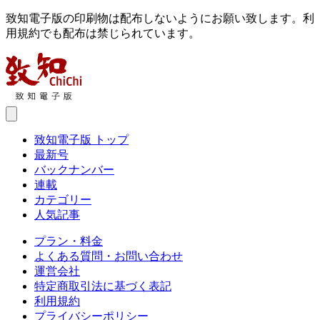
致知電子版の印刷物は配布しないようにお願い致します。利
用規約でも配布は禁じられています。
致知電子版 トップ
最新号
バックナンバー
連載
カテゴリー
人気記事
プラン・料金
よくある質問・お問い合わせ
運営会社
特定商取引法に基づく表記
利用規約
プライバシーポリシー