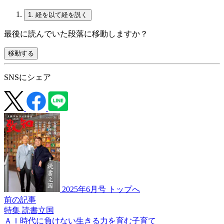
1.
経を以て経を説く
最後に読んでいた段落に移動しますか？
移動する
SNSにシェア
2025年6月号 トップへ
前の記事
特集 読書立国
ＡＩ時代に負けない
生きる力を育む
子育て