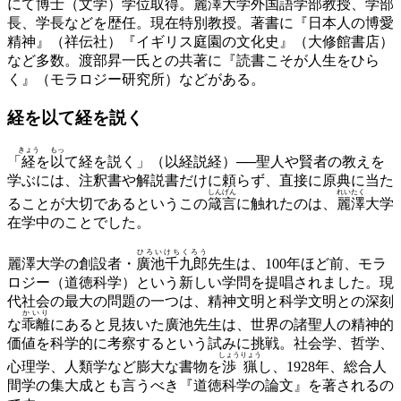
にて博士（文学）学位取得。麗澤大学外国語学部教授、学部
長、学長などを歴任。現在特別教授。著書に『日本人の博愛
精神』（祥伝社）『イギリス庭園の文化史』（大修館書店）
など多数。渡部昇一氏との共著に『読書こそが人生をひら
く』（モラロジー研究所）などがある。
経を以て
経を説く
きょう
もっ
「
経
を
以
て経を説く」（以経説経）──聖人や賢者の教えを
学ぶには、注釈書や解説書だけに頼らず、直接に原典に当た
しんげん
れいたく
ることが大切であるというこの
箴言
に触れたのは、
麗澤
大学
在学中のことでした。
ひろいけちくろう
麗澤大学の創設者・
廣池千九郎
先生は、100年ほど前、モラ
ロジー（道徳科学）という新しい学問を提唱されました。現
代社会の最大の問題の一つは、精神文明と科学文明との深刻
かいり
な
乖離
にあると見抜いた廣池先生は、世界の諸聖人の精神的
価値を科学的に考察するという試みに挑戦。社会学、哲学、
しょうりょう
心理学、人類学など膨大な書物を
渉猟
し、1928年、総合人
間学の集大成とも言うべき『道徳科学の論文』を著されるの