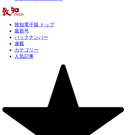
致知電子版 トップ
最新号
バックナンバー
連載
カテゴリー
人気記事