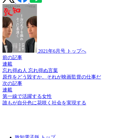
2021年6月号 トップへ
前の記事
連載
忘れ得ぬ人 忘れ得ぬ言葉
原作をどう毀すか、
それが映画監督の仕事だ
次の記事
連載
第一線で活躍する女性
誰もが自分色に
花咲く社会を実現する
致知電子版 トップ