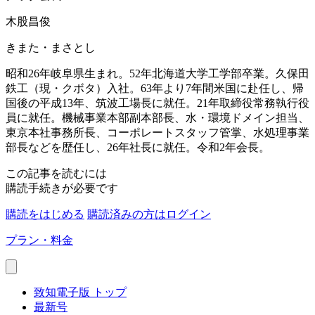
木股昌俊
きまた・まさとし
昭和26年岐阜県生まれ。52年北海道大学工学部卒業。久保田
鉄工（現・クボタ）入社。63年より7年間米国に赴任し、帰
国後の平成13年、筑波工場長に就任。21年取締役常務執行役
員に就任。機械事業本部副本部長、水・環境ドメイン担当、
東京本社事務所長、コーポレートスタッフ管掌、水処理事業
部長などを歴任し、26年社長に就任。令和2年会長。
この記事を読むには
購読手続きが必要です
購読をはじめる
購読済みの方はログイン
プラン・料金
致知電子版 トップ
最新号