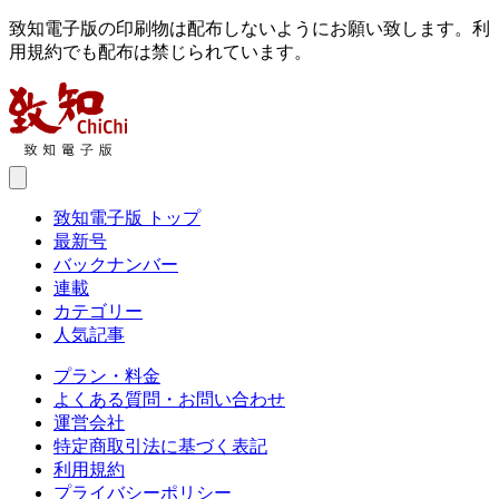
致知電子版の印刷物は配布しないようにお願い致します。利
用規約でも配布は禁じられています。
致知電子版 トップ
最新号
バックナンバー
連載
カテゴリー
人気記事
プラン・料金
よくある質問・お問い合わせ
運営会社
特定商取引法に基づく表記
利用規約
プライバシーポリシー