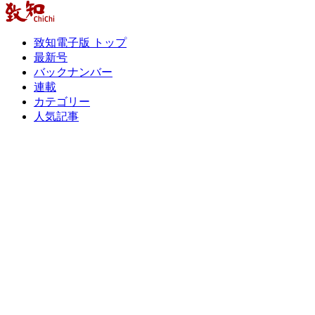
致知電子版 トップ
最新号
バックナンバー
連載
カテゴリー
人気記事