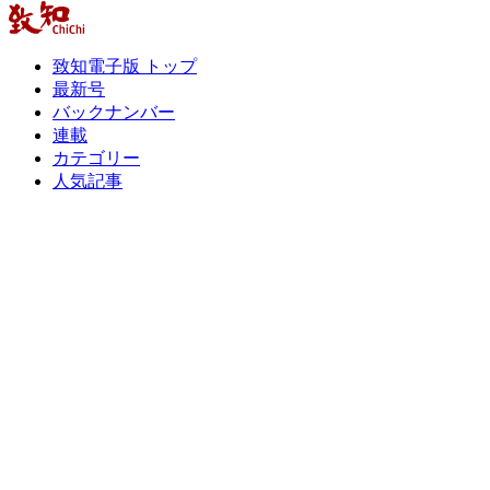
致知電子版 トップ
最新号
バックナンバー
連載
カテゴリー
人気記事