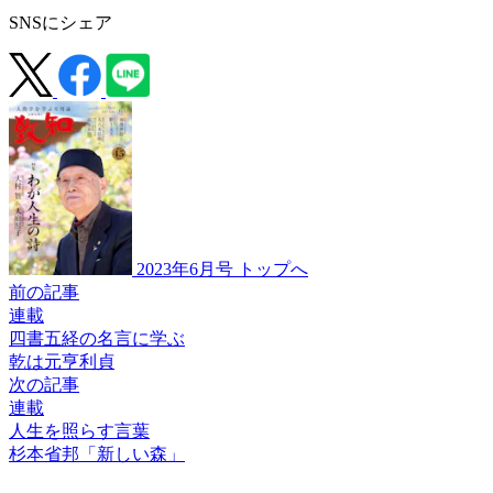
SNSにシェア
2023年6月号 トップへ
前の記事
連載
四書五経の名言に学ぶ
乾は元亨利貞
次の記事
連載
人生を照らす言葉
杉本省邦
「新しい森」