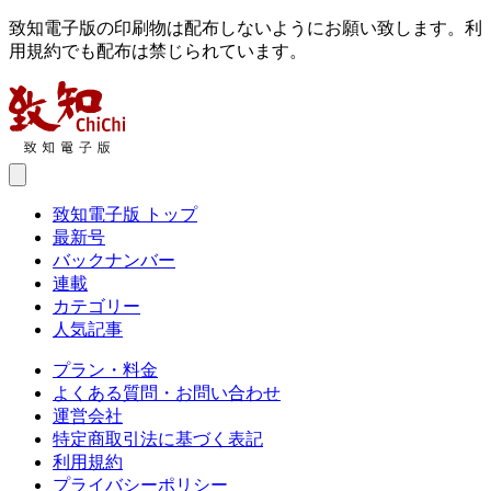
致知電子版の印刷物は配布しないようにお願い致します。利
用規約でも配布は禁じられています。
致知電子版 トップ
最新号
バックナンバー
連載
カテゴリー
人気記事
プラン・料金
よくある質問・お問い合わせ
運営会社
特定商取引法に基づく表記
利用規約
プライバシーポリシー