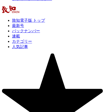
致知電子版 トップ
最新号
バックナンバー
連載
カテゴリー
人気記事