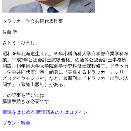
ドラッカー学会共同代表理事
佐藤 等
さとう・ひとし
昭和36年北海道生まれ。59年小樽商科大学商学部商業学科卒
業。平成2年公認会計士試験合格。佐藤等公認会計士事務所
開設。14年同大学大学院商学研究科修士課程修了。ドラッカ
ー学会共同代表理事。編著に『実践するドラッカー』シリー
ズ（ダイヤモンド社）など。最新刊に『ドラッカーに学ぶ人
間学』（致知出版社）がある。
この記事を読むには
購読手続きが必要です
購読をはじめる
購読済みの方はログイン
プラン・料金