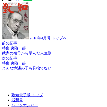
2016年4月号 トップへ
前の記事
特集 夷険一節
武家の祖母から
学んだ人生訓
次の記事
特集 夷険一節
どんな境遇の子も
見捨てない
致知電子版 トップ
最新号
バックナンバー