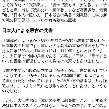
して読みたい「実語教」』『親子で読もう「実語教」』『子
どもと声に出して読みたい「童子教」』など著書多数。最新
刊に『日本人の闘い方 日本最古の兵書「闘戦経」に学ぶ勝
ち戦の原理原則 』（いずれも致知出版社）。
日本人による最古の兵書
『闘戦経』はいまから約900年前の平安時代末期に書かれた
日本最古の兵書です。書いたのは朝廷の書物の管理をしてい
た大江家35代の大江匡房（1041～1111年）といわれていま
す。大江家は中国の兵書である『六韜』『三略』『孫子』と
いった書物の管理もしていて兵法の大家でもありました。
兵書の中でも当時の日本では『孫子』が広く世に知られてい
たようです。『孫子』はいまから約2,500年前、孫武によっ
て書かれたといわれています。その戦い方の基本は「兵は詭
道なり」、つまり「戦いとは敵を欺くことにあり」というも
のでした。
しかし、大江匡房は「戦いの基本は敵を欺くこと」とする兵
法は日本人のスタイルではないと考えたのです。ではどのよ