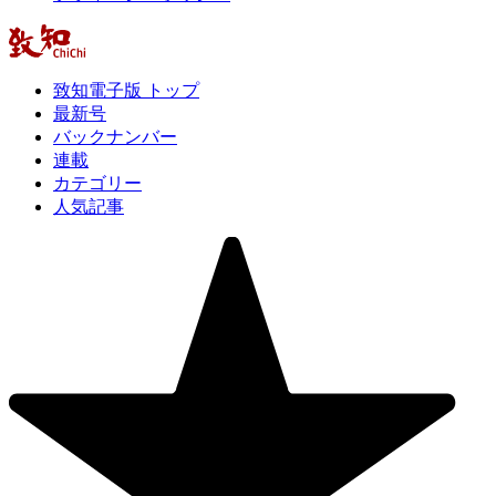
致知電子版 トップ
最新号
バックナンバー
連載
カテゴリー
人気記事