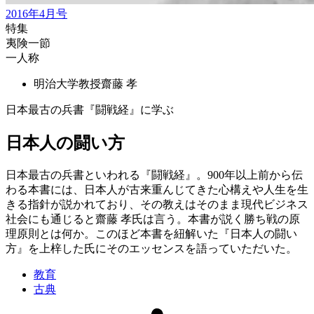
2016年4月号
特集
夷険一節
一人称
明治大学教授
齋藤 孝
日本最古の兵書『闘戦経』に学ぶ
日本人の闘い方
日本最古の兵書といわれる『闘戦経』。900年以上前から伝
わる本書には、日本人が古来重んじてきた心構えや人生を生
きる指針が説かれており、その教えはそのまま現代ビジネス
社会にも通じると齋藤 孝氏は言う。本書が説く勝ち戦の原
理原則とは何か。このほど本書を紐解いた『日本人の闘い
方』を上梓した氏にそのエッセンスを語っていただいた。
教育
古典