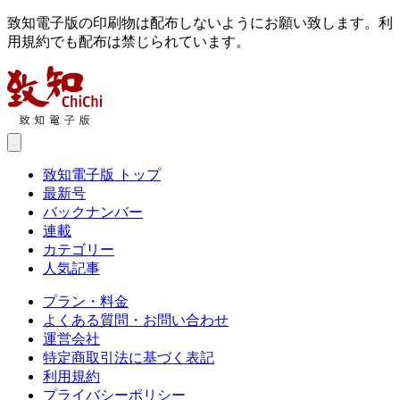
致知電子版の印刷物は配布しないようにお願い致します。利
用規約でも配布は禁じられています。
致知電子版 トップ
最新号
バックナンバー
連載
カテゴリー
人気記事
プラン・料金
よくある質問・お問い合わせ
運営会社
特定商取引法に基づく表記
利用規約
プライバシーポリシー