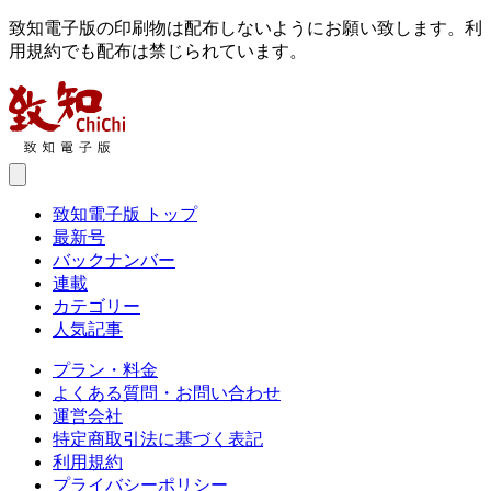
致知電子版の印刷物は配布しないようにお願い致します。利
用規約でも配布は禁じられています。
致知電子版 トップ
最新号
バックナンバー
連載
カテゴリー
人気記事
プラン・料金
よくある質問・お問い合わせ
運営会社
特定商取引法に基づく表記
利用規約
プライバシーポリシー