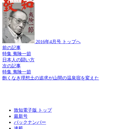
2016年4月号 トップへ
前の記事
特集 夷険一節
日本人の闘い方
次の記事
特集 夷険一節
飽くなき理想土の
追求が山間の
温泉宿を変えた
致知電子版 トップ
最新号
バックナンバー
連載