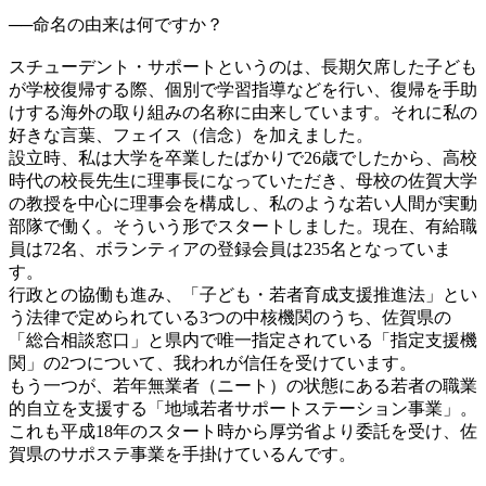
──
命名の由来は何ですか？
スチューデント・サポートというのは、長期欠席した子ども
が学校復帰する際、個別で学習指導などを行い、復帰を手助
けする海外の取り組みの名称に由来しています。それに私の
好きな言葉、フェイス（信念）を加えました。
設立時、私は大学を卒業したばかりで26歳でしたから、高校
時代の校長先生に理事長になっていただき、母校の佐賀大学
の教授を中心に理事会を構成し、私のような若い人間が実動
部隊で働く。そういう形でスタートしました。現在、有給職
員は72名、ボランティアの登録会員は235名となっていま
す。
行政との協働も進み、「子ども・若者育成支援推進法」とい
う法律で定められている3つの中核機関のうち、佐賀県の
「総合相談窓口」と県内で唯一指定されている「指定支援機
関」の2つについて、我われが信任を受けています。
もう一つが、若年無業者（ニート）の状態にある若者の職業
的自立を支援する「地域若者サポートステーション事業」。
これも平成18年のスタート時から厚労省より委託を受け、佐
賀県のサポステ事業を手掛けているんです。