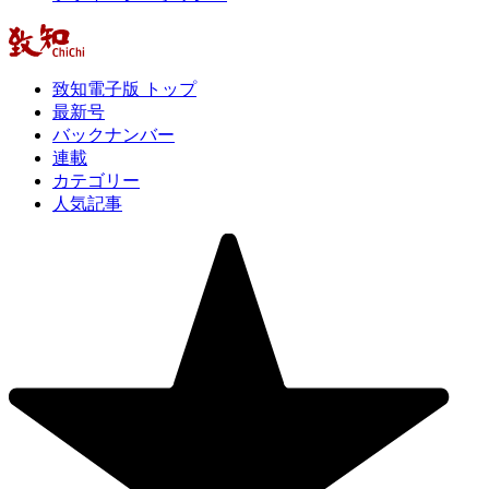
致知電子版 トップ
最新号
バックナンバー
連載
カテゴリー
人気記事