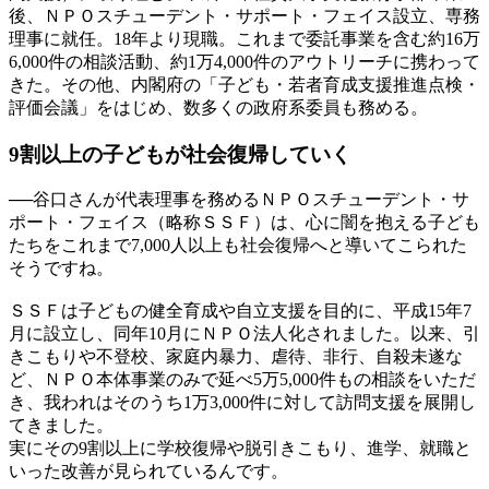
後、ＮＰＯスチューデント・サポート・フェイス設立、専務
理事に就任。18年より現職。これまで委託事業を含む約16万
6,000件の相談活動、約1万4,000件のアウトリーチに携わって
きた。その他、内閣府の「子ども・若者育成支援推進点検・
評価会議」をはじめ、数多くの政府系委員も務める。
9割以上の子どもが
社会復帰していく
──
谷口さんが代表理事を務めるＮＰＯスチューデント・サ
ポート・フェイス（略称ＳＳＦ）は、心に闇を抱える子ども
たちをこれまで7,000人以上も社会復帰へと導いてこられた
そうですね。
ＳＳＦは子どもの健全育成や自立支援を目的に、平成15年7
月に設立し、同年10月にＮＰＯ法人化されました。以来、引
きこもりや不登校、家庭内暴力、虐待、非行、自殺未遂な
ど、ＮＰＯ本体事業のみで延べ5万5,000件もの相談をいただ
き、我われはそのうち1万3,000件に対して訪問支援を展開し
てきました。
実にその9割以上に学校復帰や脱引きこもり、進学、就職と
いった改善が見られているんです。