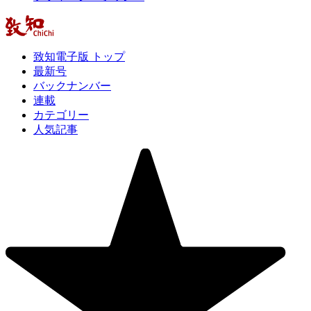
致知電子版 トップ
最新号
バックナンバー
連載
カテゴリー
人気記事