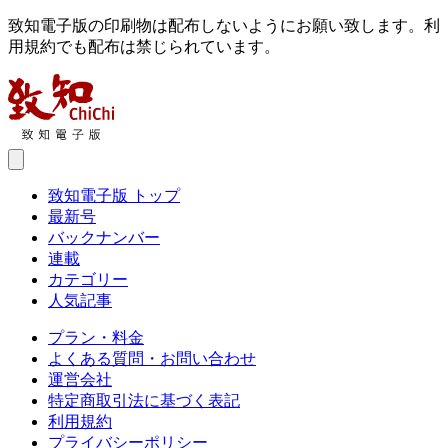
致知電子版の印刷物は配布しないようにお願い致します。利
用規約でも配布は禁じられています。
致知電子版 トップ
最新号
バックナンバー
連載
カテゴリー
人気記事
プラン・料金
よくある質問・お問い合わせ
運営会社
特定商取引法に基づく表記
利用規約
プライバシーポリシー