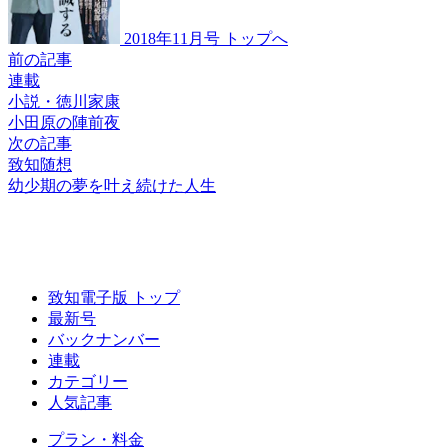
2018年11月号 トップへ
前の記事
連載
小説・徳川家康
小田原の陣前夜
次の記事
致知随想
幼少期の夢を
叶え続けた人生
致知電子版 トップ
最新号
バックナンバー
連載
カテゴリー
人気記事
プラン・料金