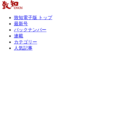
致知電子版 トップ
最新号
バックナンバー
連載
カテゴリー
人気記事