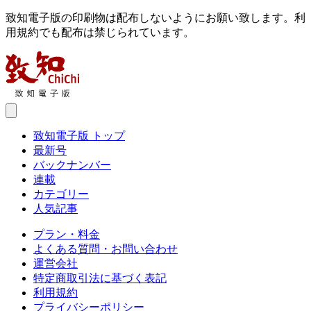
致知電子版の印刷物は配布しないようにお願い致します。利
用規約でも配布は禁じられています。
致知電子版 トップ
最新号
バックナンバー
連載
カテゴリー
人気記事
プラン・料金
よくある質問・お問い合わせ
運営会社
特定商取引法に基づく表記
利用規約
プライバシーポリシー