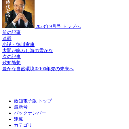
2023年9月号 トップへ
前の記事
連載
小説・徳川家康
太閤が睨みし海の霞かな
次の記事
致知随想
豊かな自然環境を
100年先の未来へ
致知電子版 トップ
最新号
バックナンバー
連載
カテゴリー