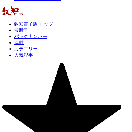
致知電子版 トップ
最新号
バックナンバー
連載
カテゴリー
人気記事