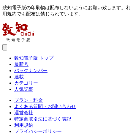
致知電子版の印刷物は配布しないようにお願い致します。利
用規約でも配布は禁じられています。
致知電子版 トップ
最新号
バックナンバー
連載
カテゴリー
人気記事
プラン・料金
よくある質問・お問い合わせ
運営会社
特定商取引法に基づく表記
利用規約
プライバシーポリシー