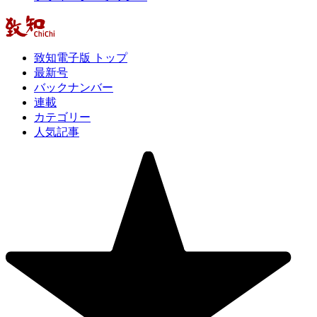
致知電子版 トップ
最新号
バックナンバー
連載
カテゴリー
人気記事