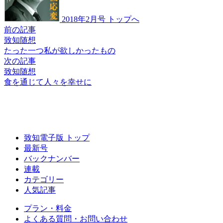
2018年2月号 トップへ
前の記事
致知随想
たった一つ
私が欲しかったもの
次の記事
致知随想
食を通じて人々を幸せに
致知電子版 トップ
最新号
バックナンバー
連載
カテゴリー
人気記事
プラン・料金
よくある質問・お問い合わせ