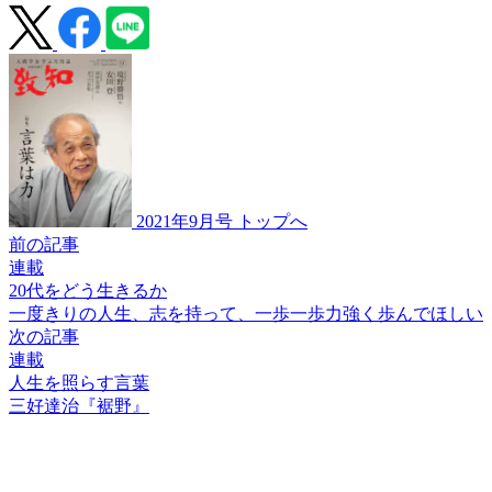
2021年9月号 トップへ
前の記事
連載
20代をどう生きるか
一度きりの人生、
志を持って、
一歩一歩力強く歩んでほしい
次の記事
連載
人生を照らす言葉
三好達治『裾野』