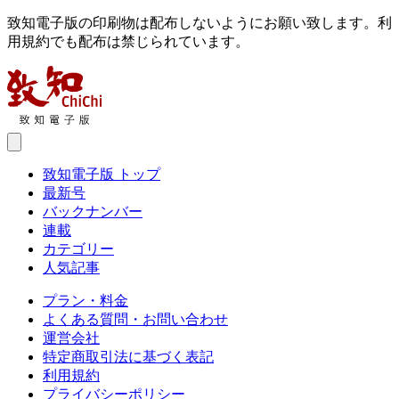
致知電子版の印刷物は配布しないようにお願い致します。利
用規約でも配布は禁じられています。
致知電子版 トップ
最新号
バックナンバー
連載
カテゴリー
人気記事
プラン・料金
よくある質問・お問い合わせ
運営会社
特定商取引法に基づく表記
利用規約
プライバシーポリシー