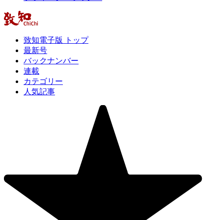
致知電子版 トップ
最新号
バックナンバー
連載
カテゴリー
人気記事