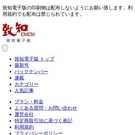
致知電子版の印刷物は配布しないようにお願い致します。利
用規約でも配布は禁じられています。
致知電子版 トップ
最新号
バックナンバー
連載
カテゴリー
人気記事
プラン・料金
よくある質問・お問い合わせ
運営会社
特定商取引法に基づく表記
利用規約
プライバシーポリシー