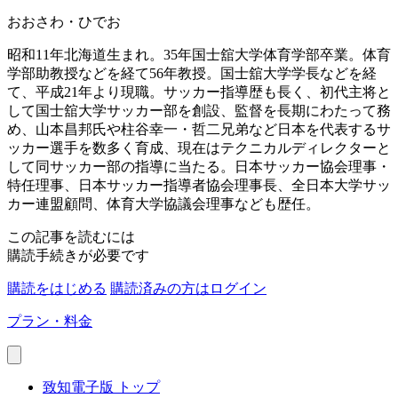
おおさわ・ひでお
昭和11年北海道生まれ。35年国士舘大学体育学部卒業。体育
学部助教授などを経て56年教授。国士舘大学学長などを経
て、平成21年より現職。サッカー指導歴も長く、初代主将と
して国士舘大学サッカー部を創設、監督を長期にわたって務
め、山本昌邦氏や柱谷幸一・哲二兄弟など日本を代表するサ
ッカー選手を数多く育成、現在はテクニカルディレクターと
して同サッカー部の指導に当たる。日本サッカー協会理事・
特任理事、日本サッカー指導者協会理事長、全日本大学サッ
カー連盟顧問、体育大学協議会理事なども歴任。
この記事を読むには
購読手続きが必要です
購読をはじめる
購読済みの方はログイン
プラン・料金
致知電子版 トップ