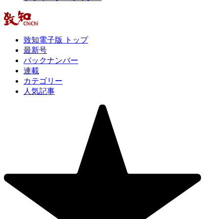
致知電子版 トップ
最新号
バックナンバー
連載
カテゴリー
人気記事