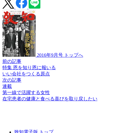
2016年9月号 トップへ
前の記事
特集 恩を知り恩に報いる
いい会社をつくる原点
次の記事
連載
第一線で活躍する女性
在宅患者の
健康と食べる喜びを
取り戻したい
致知電子版 トップ