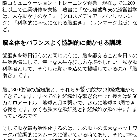
際コミュニケーション・トレーニング創業。現在までに200
社以上で企業研修を実施。著書に『なぜ稲盛和夫の経営哲学
は、人を動かすのか？』（クロスメディア・パブリッシン
グ）『科学的に幸せになれる脳磨き』（サンマーク出版）な
ど。
脳全体をバランスよく
協調的に働かせる訓練
歯磨きを毎日行うのと同じように、脳を鍛えることを日々の
生活習慣にして、幸せな人生を歩む方を増やしたい。私が脳
科学者として、そうした願いを込めて提唱しているのが「脳
磨き」です。
つな
脳は860億個の脳細胞と、それらを
繋
ぐ膨大な神経繊維から
できています。すべての神経繊維を繋ぎ合わせた長さは約50
万キロメートル。地球と月を繋いで、さらに地球を3周でき
る長さです。かくも膨大な脳細胞と神経繊維が脳の中に詰ま
っているのです。
そして脳が最も活性化するのは、この脳内の膨大なネットワ
ークが協調的にスムーズに働いている時であり、それは幸せ