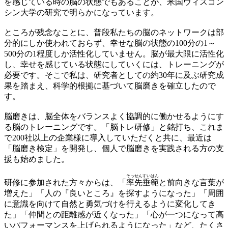
を感じている時の脳の状態でもあることが、米国ウィスコン
シン大学の研究で明らかになっています。
ところが残念なことに、普段私たちの脳のネットワークは部
分的にしか使われておらず、幸せな脳の状態の100分の1～
500分の1程度しか活性化していません。脳が最大限に活性化
し、幸せを感じている状態にしていくには、トレーニングが
必要です。そこで私は、研究者としての約30年に及ぶ研究成
果を踏まえ、科学的根拠に基づいて脳磨きを確立したので
す。
脳磨きは、脳全体をバランスよく協調的に働かせるようにす
る脳のトレーニングです。「脳トレ研修」と銘打ち、これま
で200社以上の企業様に導入していただくと共に、最近は
「脳磨き検定」を開発し、個人で脳磨きを実践される方の支
援も始めました。
そっ
せん
すい
はん
研修に参加された方々からは、「
率
先
垂
範
と前向きな言葉が
増えた」「人の『良いところ』を探すようになった」「周囲
に意識を向けて自然と勇気づけを行えるように変化してき
た」「仲間との距離感が近くなった」「心が一つになって高
いパフォーマンスを上げられるようになった」など、たくさ