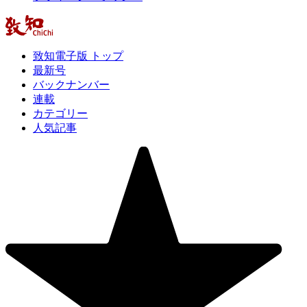
致知電子版 トップ
最新号
バックナンバー
連載
カテゴリー
人気記事