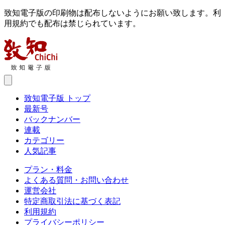
致知電子版の印刷物は配布しないようにお願い致します。利
用規約でも配布は禁じられています。
致知電子版 トップ
最新号
バックナンバー
連載
カテゴリー
人気記事
プラン・料金
よくある質問・お問い合わせ
運営会社
特定商取引法に基づく表記
利用規約
プライバシーポリシー