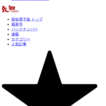
致知電子版 トップ
最新号
バックナンバー
連載
カテゴリー
人気記事