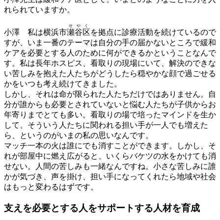
れられていますか。
せ
や
く
小澤
私は横浜市
瀬
谷
区
を拠点に診療活動を続けているので
すが、いま一番のテーマは自分の手の届かないところで緩和
ケアを必要とする人のために何ができるかということなんで
す。私は長年ホスピス、看取りの現場にいて、解決のできな
い苦しみを抱えた人たちがどうしたら穏やかな顔で過ごせる
かをいつも考え続けてきました。
しかし、それは命が限られた人たちだけではありません。自
分が誰からも必要とされていないと悩む人たちが子供からお
年寄りまでとても多い。看取りの場で培ったマインドを生か
して、そういう人たちに関われる担い手が一人でも増えた
ら、というのがいまの私の思いなんです。
マッチ一本の火は誰にでも消すことができます。しかし、そ
れが部屋中に燃え広がると、いくらバケツの水をかけても消
せない。人間の苦しみも一緒なんですね。小さな苦しみに誰
かが気づき、声を掛け、担い手になってくれたら地域や社会
はもっと変わるはずです。
支えを必要とする人を
サポートする人材を育成