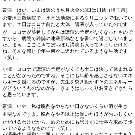
帯津
はい。いまは週のうち月火金の3日は川越（埼玉県）
さん
けい
の帯津
三
敬
病院で、水木は池袋にあるクリニックで働いてい
ます。土日はコロナ前だと大体、講演が入っていたのです
まん
えん
が、コロナが
蔓
延
してからは講演の予定がなくなったもので
すから、病院で雑誌の連載原稿などを書いて過ごしていまし
た。まぁ、ここにきてぼちぼち講演も入ってきましたけど
ね。そんな感じで年中何かに追われているような生活です
（笑）。
小澤
コロナで講演の予定がなくても土日は決して休まれる
ことがなかったのですね。そこにも年齢を感じさせないエネ
ルギーを感じるのですが、先生を突き動かすそのエネルギー
がどういうものなのかを、きょうはじっくりお聞きできたら
と思っています。
帯津
いや、私は晩酌をやらない日がないくらい酒が生き
がい
甲斐
なんですよ。晩酌をやる以上は働いたほうがおいしくい
なま
ただけるわけだから、酒のためにも
怠
けずに仕事を求めて歩
いているようなものです（笑）。
小澤先生は緩和ケア医として、いまどのようなことに力を入