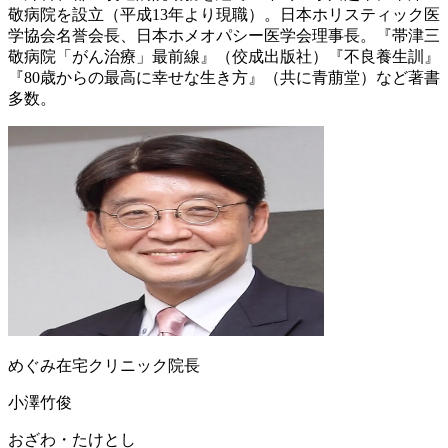
敬病院を設立（平成13年より現職）。日本ホリスティック医
学協会名誉会長、日本ホメオパシー医学会理事長。『帯津三
敬病院「がん治療」最前線』（佼成出版社）『不良養生訓』
『80歳からの最高に幸せな生き方』（共に青萠堂）など著書
多数。
めぐみ在宅クリニック院長
小澤竹俊
おざわ・たけとし