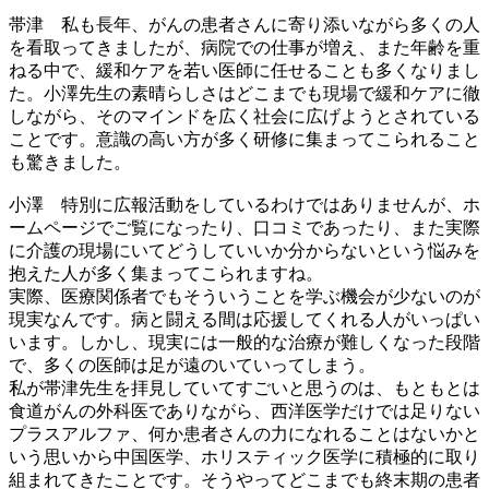
帯津
私も長年、がんの患者さんに寄り添いながら多くの人
を看取ってきましたが、病院での仕事が増え、また年齢を重
ねる中で、緩和ケアを若い医師に任せることも多くなりまし
た。小澤先生の素晴らしさはどこまでも現場で緩和ケアに徹
しながら、そのマインドを広く社会に広げようとされている
ことです。意識の高い方が多く研修に集まってこられること
も驚きました。
小澤
特別に広報活動をしているわけではありませんが、ホ
ームページでご覧になったり、口コミであったり、また実際
に介護の現場にいてどうしていいか分からないという悩みを
抱えた人が多く集まってこられますね。
実際、医療関係者でもそういうことを学ぶ機会が少ないのが
現実なんです。病と闘える間は応援してくれる人がいっぱい
います。しかし、現実には一般的な治療が難しくなった段階
で、多くの医師は足が遠のいていってしまう。
私が帯津先生を拝見していてすごいと思うのは、もともとは
食道がんの外科医でありながら、西洋医学だけでは足りない
プラスアルファ、何か患者さんの力になれることはないかと
いう思いから中国医学、ホリスティック医学に積極的に取り
組まれてきたことです。そうやってどこまでも終末期の患者