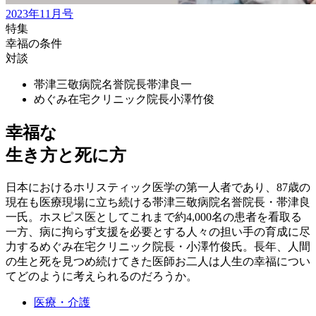
2023年11月号
特集
幸福の条件
対談
帯津三敬病院名誉院長
帯津良一
めぐみ在宅クリニック院長
小澤竹俊
幸福な
生き方と死に方
日本におけるホリスティック医学の第一人者であり、87歳の
現在も医療現場に立ち続ける帯津三敬病院名誉院長・帯津良
一氏。ホスピス医としてこれまで約4,000名の患者を看取る
一方、病に拘らず支援を必要とする人々の担い手の育成に尽
力するめぐみ在宅クリニック院長・小澤竹俊氏。長年、人間
の生と死を見つめ続けてきた医師お二人は人生の幸福につい
てどのように考えられるのだろうか。
医療・介護