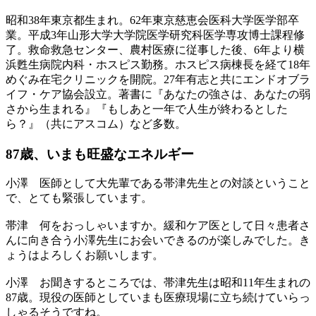
昭和38年東京都生まれ。62年東京慈恵会医科大学医学部卒
業。平成3年山形大学大学院医学研究科医学専攻博士課程修
了。救命救急センター、農村医療に従事した後、6年より横
浜甦生病院内科・ホスピス勤務。ホスピス病棟長を経て18年
めぐみ在宅クリニックを開院。27年有志と共にエンドオブラ
イフ・ケア協会設立。著書に『あなたの強さは、あなたの弱
さから生まれる』『もしあと一年で人生が終わるとした
ら？』（共にアスコム）など多数。
87歳、いまも旺盛なエネルギー
小澤
医師として大先輩である帯津先生との対談ということ
で、とても緊張しています。
帯津
何をおっしゃいますか。緩和ケア医として日々患者さ
んに向き合う小澤先生にお会いできるのが楽しみでした。き
ょうはよろしくお願いします。
小澤
お聞きするところでは、帯津先生は昭和11年生まれの
87歳。現役の医師としていまも医療現場に立ち続けていらっ
しゃるそうですね。