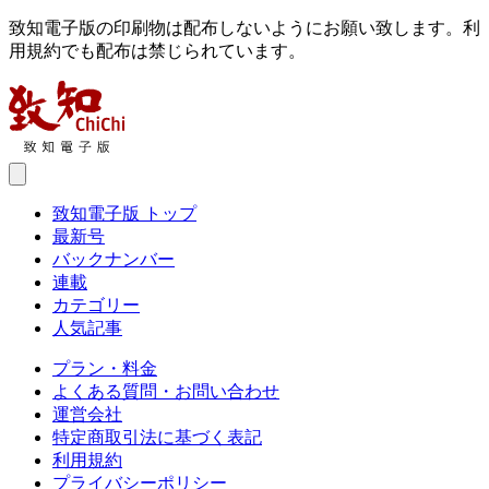
致知電子版の印刷物は配布しないようにお願い致します。利
用規約でも配布は禁じられています。
致知電子版 トップ
最新号
バックナンバー
連載
カテゴリー
人気記事
プラン・料金
よくある質問・お問い合わせ
運営会社
特定商取引法に基づく表記
利用規約
プライバシーポリシー