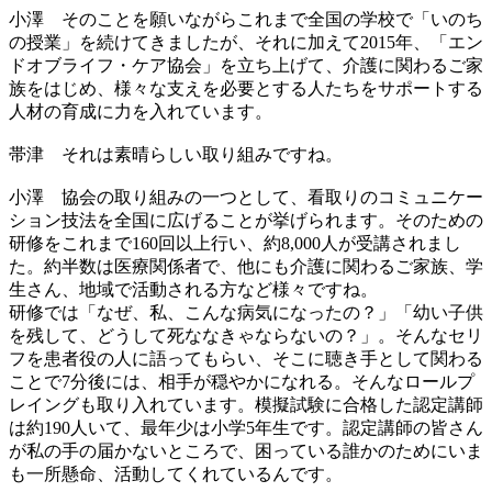
小澤
そのことを願いながらこれまで全国の学校で「いのち
の授業」を続けてきましたが、それに加えて2015年、「エン
ドオブライフ・ケア協会」を立ち上げて、介護に関わるご家
族をはじめ、様々な支えを必要とする人たちをサポートする
人材の育成に力を入れています。
帯津
それは素晴らしい取り組みですね。
小澤
協会の取り組みの一つとして、看取りのコミュニケー
ション技法を全国に広げることが挙げられます。そのための
研修をこれまで160回以上行い、約8,000人が受講されまし
た。約半数は医療関係者で、他にも介護に関わるご家族、学
生さん、地域で活動される方など様々ですね。
研修では「なぜ、私、こんな病気になったの？」「幼い子供
を残して、どうして死ななきゃならないの？」。そんなセリ
フを患者役の人に語ってもらい、そこに聴き手として関わる
ことで7分後には、相手が穏やかになれる。そんなロールプ
レイングも取り入れています。模擬試験に合格した認定講師
は約190人いて、最年少は小学5年生です。認定講師の皆さん
が私の手の届かないところで、困っている誰かのためにいま
も一所懸命、活動してくれているんです。