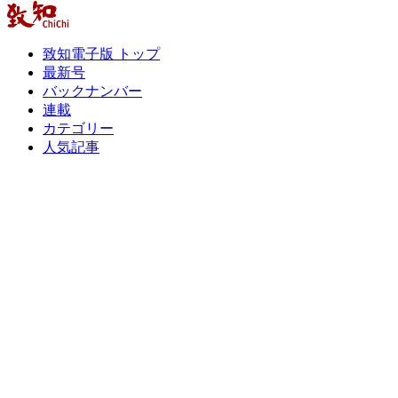
致知電子版 トップ
最新号
バックナンバー
連載
カテゴリー
人気記事