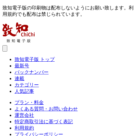
致知電子版の印刷物は配布しないようにお願い致します。利
用規約でも配布は禁じられています。
致知電子版 トップ
最新号
バックナンバー
連載
カテゴリー
人気記事
プラン・料金
よくある質問・お問い合わせ
運営会社
特定商取引法に基づく表記
利用規約
プライバシーポリシー