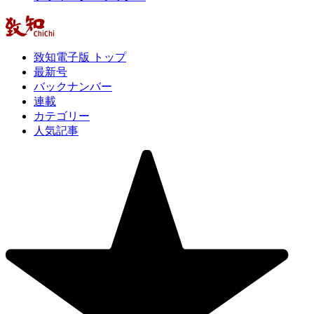
致知電子版 トップ
最新号
バックナンバー
連載
カテゴリー
人気記事