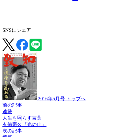
SNSにシェア
2016年5月号 トップへ
前の記事
連載
人生を照らす言葉
玄侑宗久『光の山』
次の記事