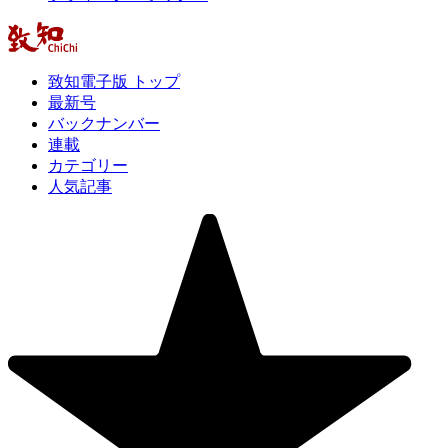
致知電子版 トップ
最新号
バックナンバー
連載
カテゴリー
人気記事