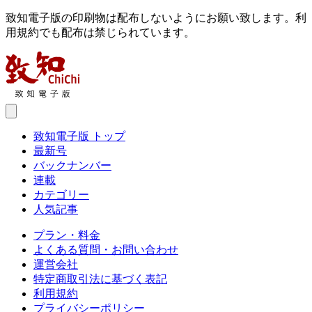
致知電子版の印刷物は配布しないようにお願い致します。利
用規約でも配布は禁じられています。
致知電子版 トップ
最新号
バックナンバー
連載
カテゴリー
人気記事
プラン・料金
よくある質問・お問い合わせ
運営会社
特定商取引法に基づく表記
利用規約
プライバシーポリシー