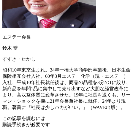
エステー会長
鈴木 喬
すずき・たかし
昭和10年東京生まれ。34年一橋大学商学部卒業後、日本生命
保険相互会社入社。60年3月エステー化学（現・エステー）
入社、平成10年社長就任後は、商品の品種を3分の1に絞り、
新商品を年間1品に集中して売り出すなど大胆な経営改革に
より、高収益体質に変革させた。19年に社長を退くも、リー
マン・ショックを機に21年会長兼社長に就任。24年より現
職。著書に『社長は少しバカがいい。』（WAVE出版）。
この記事を読むには
購読手続きが必要です