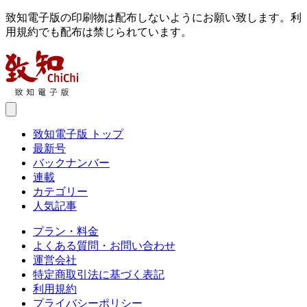
致知電子版の印刷物は配布しないようにお願い致します。利
用規約でも配布は禁じられています。
致知電子版 トップ
最新号
バックナンバー
連載
カテゴリー
人気記事
プラン・料金
よくある質問・お問い合わせ
運営会社
特定商取引法に基づく表記
利用規約
プライバシーポリシー