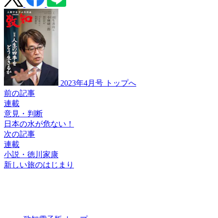
2023年4月号 トップへ
前の記事
連載
意見・判断
日本の水が危ない！
次の記事
連載
小説・徳川家康
新しい旅のはじまり