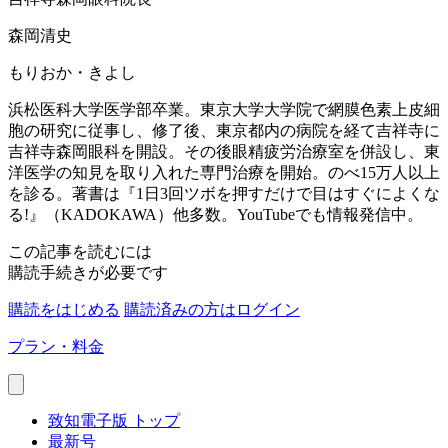
森岡清史
もりおか・きよし
浜松医科大学医学部卒業。東京大学大学院で網膜色素上皮細
胞の研究に従事し、修了後、東京都内の病院を経て吉祥寺に
吉祥寺森岡眼科を開設。その後眼精疲労治療室を併設し、東
洋医学の知見を取り入れた専門治療を開始。のべ15万人以上
を診る。著書は『1日3回ツボを押すだけで目はすぐによくな
る!』（KADOKAWA）他多数。YouTubeでも情報発信中。
この記事を読むには
購読手続きが必要です
購読をはじめる
購読済みの方はログイン
プラン・料金
致知電子版 トップ
最新号