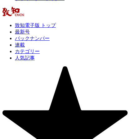
致知電子版 トップ
最新号
バックナンバー
連載
カテゴリー
人気記事