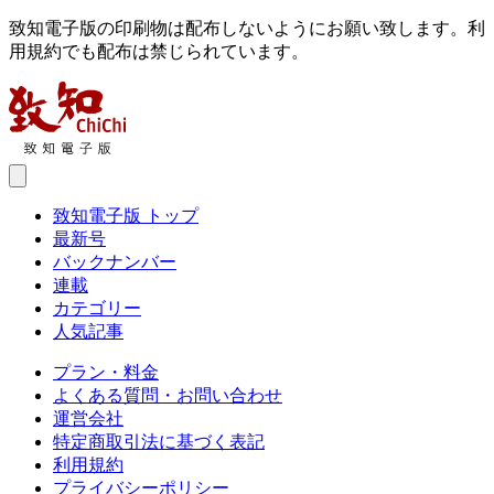
致知電子版の印刷物は配布しないようにお願い致します。利
用規約でも配布は禁じられています。
致知電子版 トップ
最新号
バックナンバー
連載
カテゴリー
人気記事
プラン・料金
よくある質問・お問い合わせ
運営会社
特定商取引法に基づく表記
利用規約
プライバシーポリシー