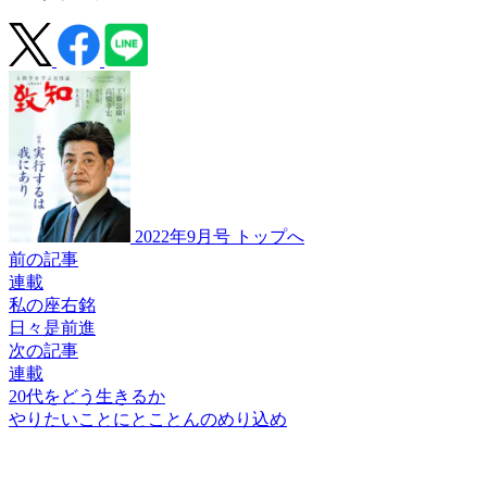
2022年9月号 トップへ
前の記事
連載
私の座右銘
日々是前進
次の記事
連載
20代をどう生きるか
やりたいことに
とことんのめり込め