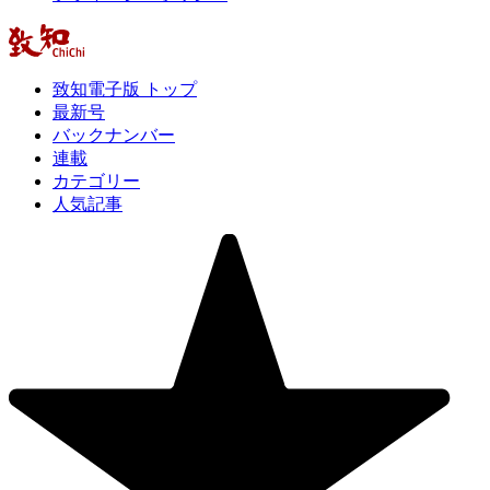
致知電子版 トップ
最新号
バックナンバー
連載
カテゴリー
人気記事