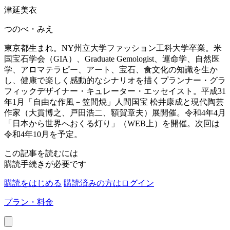
津延美衣
つのべ・みえ
東京都生まれ。NY州立大学ファッション工科大学卒業。米
国宝石学会（GIA）、Graduate Gemologist、運命学、自然医
学、アロマテラピー、アート、宝石、食文化の知識を生か
し、健康で楽しく感動的なシナリオを描くプランナー・グラ
フィックデザイナー・キュレーター・エッセイスト。平成31
年1月「自由な作風－笠間焼」人間国宝 松井康成と現代陶芸
作家（大貫博之、戸田浩二、額賀章夫）展開催。令和4年4月
「日本から世界へおくる灯り」（WEB上）を開催。次回は
令和4年10月を予定。
この記事を読むには
購読手続きが必要です
購読をはじめる
購読済みの方はログイン
プラン・料金