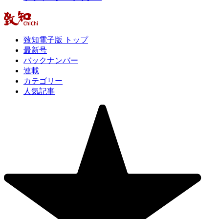
致知電子版 トップ
最新号
バックナンバー
連載
カテゴリー
人気記事