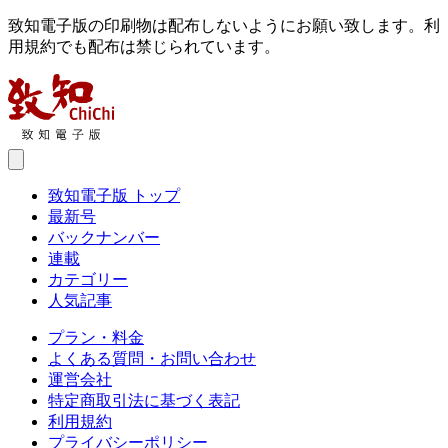
致知電子版の印刷物は配布しないようにお願い致します。利
用規約でも配布は禁じられています。
致知電子版 トップ
最新号
バックナンバー
連載
カテゴリー
人気記事
プラン・料金
よくある質問・お問い合わせ
運営会社
特定商取引法に基づく表記
利用規約
プライバシーポリシー