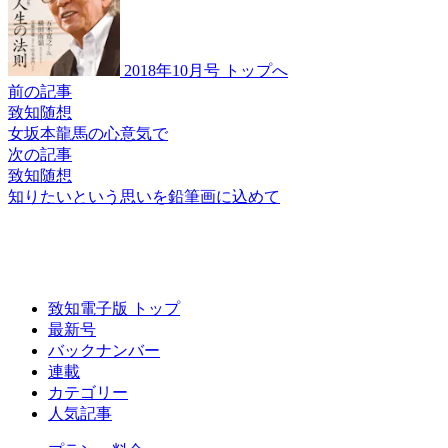
2018年10月号 トップへ
前の記事
致知随想
女坂本龍馬の
心意気で
次の記事
致知随想
知りたいという思いを
鉛筆画に込めて
致知電子版 トップ
最新号
バックナンバー
連載
カテゴリー
人気記事