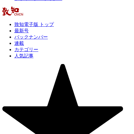
致知電子版 トップ
最新号
バックナンバー
連載
カテゴリー
人気記事