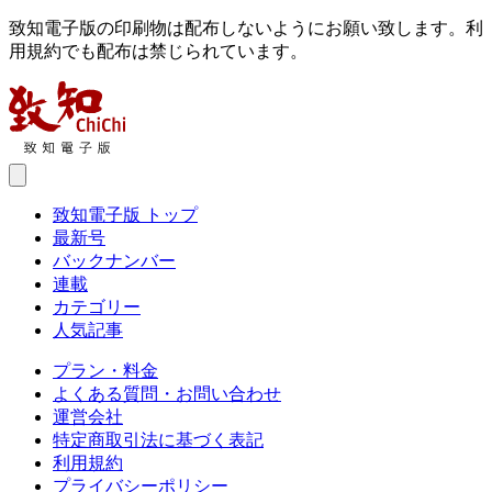
致知電子版の印刷物は配布しないようにお願い致します。利
用規約でも配布は禁じられています。
致知電子版 トップ
最新号
バックナンバー
連載
カテゴリー
人気記事
プラン・料金
よくある質問・お問い合わせ
運営会社
特定商取引法に基づく表記
利用規約
プライバシーポリシー