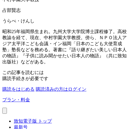
占部賢志
うらべ・けんし
昭和25年福岡県生まれ。九州大学大学院博士課程修了。高校
教諭を経て、現在、中村学園大学教授。傍ら、ＮＰＯ法人ア
ジア太平洋こども会議・イン福岡「日本のこども大使育成
塾」塾長などを務める。著書に『語り継ぎたい美しい日本人
の物語』『子供に読み聞かせたい日本人の物語』（共に致知
出版社）などがある。
この記事を読むには
購読手続きが必要です
購読をはじめる
購読済みの方はログイン
プラン・料金
致知電子版 トップ
最新号