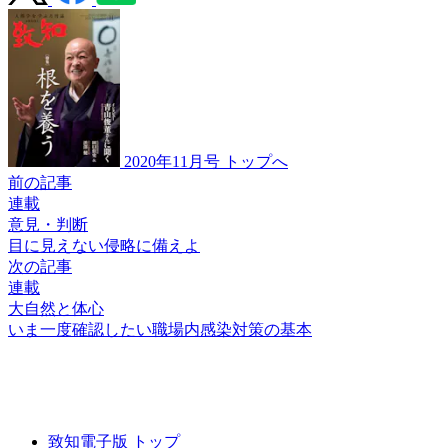
2020年11月号 トップへ
前の記事
連載
意見・判断
目に見えない
侵略に備えよ
次の記事
連載
大自然と体心
いま一度確認したい
職場内感染対策の基本
致知電子版 トップ