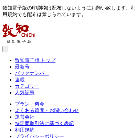
致知電子版の印刷物は配布しないようにお願い致します。利
用規約でも配布は禁じられています。
致知電子版 トップ
最新号
バックナンバー
連載
カテゴリー
人気記事
プラン・料金
よくある質問・お問い合わせ
運営会社
特定商取引法に基づく表記
利用規約
プライバシーポリシー