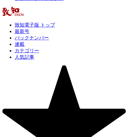
致知電子版 トップ
最新号
バックナンバー
連載
カテゴリー
人気記事