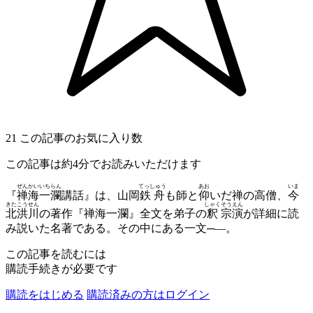
21
この記事のお気に入り数
この記事は約4分でお読みいただけます
ぜん
かい
いち
らん
てっしゅう
あお
いま
『
禅
海
一
瀾
講話』は、山岡
鉄舟
も師と
仰
いだ禅の高僧、
今
きた
こう
せん
しゃく
そう
えん
北
洪
川
の著作『禅海一瀾』全文を弟子の
釈
宗
演
が詳細に読
み説いた名著である。その中にある一文─―。
この記事を読むには
購読手続きが必要です
購読をはじめる
購読済みの方はログイン