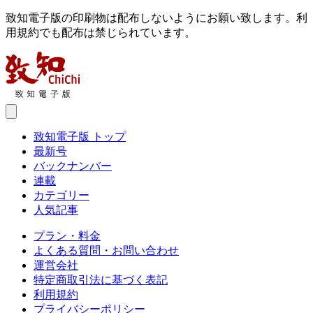
致知電子版の印刷物は配布しないようにお願い致します。利
用規約でも配布は禁じられています。
致知電子版 トップ
最新号
バックナンバー
連載
カテゴリー
人気記事
プラン・料金
よくある質問・お問い合わせ
運営会社
特定商取引法に基づく表記
利用規約
プライバシーポリシー