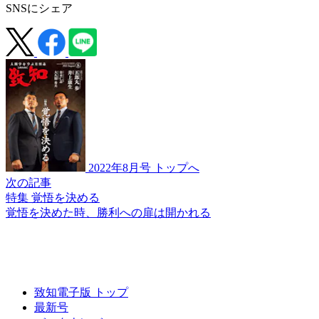
SNSにシェア
2022年8月号 トップへ
次の記事
特集 覚悟を決める
覚悟を決めた時、
勝利への扉は開かれる
致知電子版 トップ
最新号