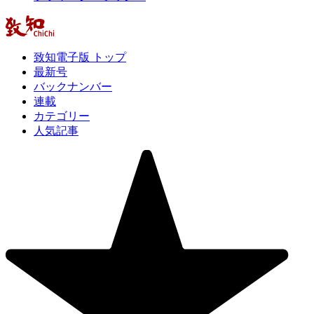
致知電子版 トップ
最新号
バックナンバー
連載
カテゴリー
人気記事