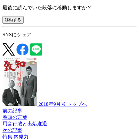
最後に読んでいた段落に移動しますか？
移動する
SNSにシェア
2018年9月号 トップへ
前の記事
巻頭の言葉
用舎行蔵と出処進退
次の記事
特集 内発力