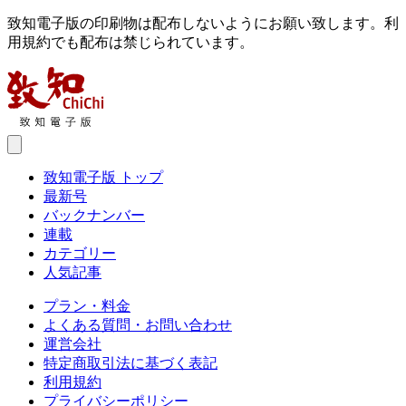
致知電子版の印刷物は配布しないようにお願い致します。利
用規約でも配布は禁じられています。
致知電子版 トップ
最新号
バックナンバー
連載
カテゴリー
人気記事
プラン・料金
よくある質問・お問い合わせ
運営会社
特定商取引法に基づく表記
利用規約
プライバシーポリシー