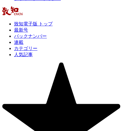
致知電子版 トップ
最新号
バックナンバー
連載
カテゴリー
人気記事