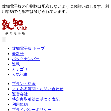
致知電子版の印刷物は配布しないようにお願い致します。利
用規約でも配布は禁じられています。
致知電子版 トップ
最新号
バックナンバー
連載
カテゴリー
人気記事
プラン・料金
よくある質問・お問い合わせ
運営会社
特定商取引法に基づく表記
利用規約
プライバシーポリシー