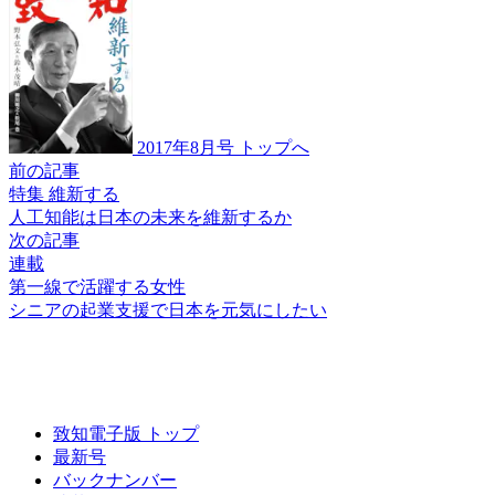
2017年8月号 トップへ
前の記事
特集 維新する
人工知能は
日本の未来を
維新するか
次の記事
連載
第一線で活躍する女性
シニアの
起業支援で日本を
元気にしたい
致知電子版 トップ
最新号
バックナンバー