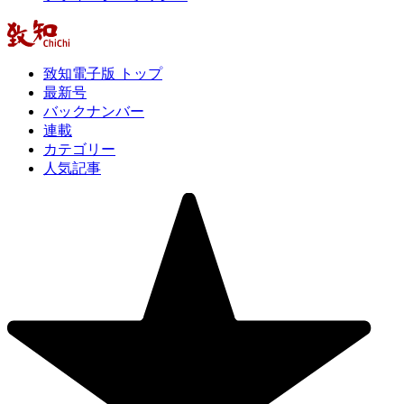
致知電子版 トップ
最新号
バックナンバー
連載
カテゴリー
人気記事