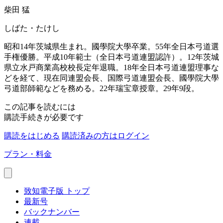
柴田 猛
しばた・たけし
昭和14年茨城県生まれ。國學院大學卒業。55年全日本弓道選
手権優勝。平成10年範士（全日本弓道連盟認許）。12年茨城
県立水戸商業高校校長定年退職。18年全日本弓道連盟理事な
どを経て、現在同連盟会長、国際弓道連盟会長、國學院大學
弓道部師範などを務める。22年瑞宝章授章。29年9段。
この記事を読むには
購読手続きが必要です
購読をはじめる
購読済みの方はログイン
プラン・料金
致知電子版 トップ
最新号
バックナンバー
連載