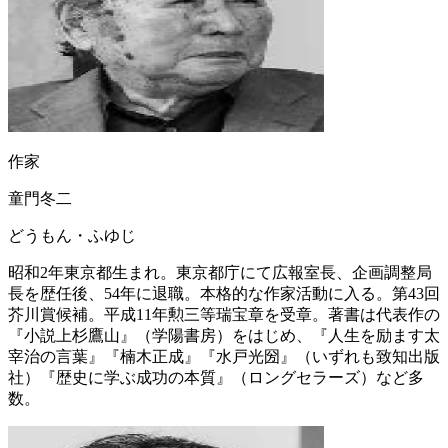
作家
童門冬二
どうもん・ふゆじ
昭和2年東京都生まれ。東京都庁にて広報室長、企画調整局
長を歴任後、54年に退職。本格的な作家活動に入る。第43回
芥川賞候補。平成11年勲三等瑞宝章を受章。著書は代表作の
『小説上杉鷹山』（学陽書房）をはじめ、『人生を励ます太
宰治の言葉』『楠木正成』『水戸光圀』（いずれも致知出版
社）『歴史に学ぶ成功の本質』（ロングセラーズ）など多
数。