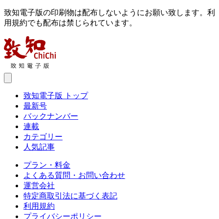
致知電子版の印刷物は配布しないようにお願い致します。利
用規約でも配布は禁じられています。
致知電子版 トップ
最新号
バックナンバー
連載
カテゴリー
人気記事
プラン・料金
よくある質問・お問い合わせ
運営会社
特定商取引法に基づく表記
利用規約
プライバシーポリシー