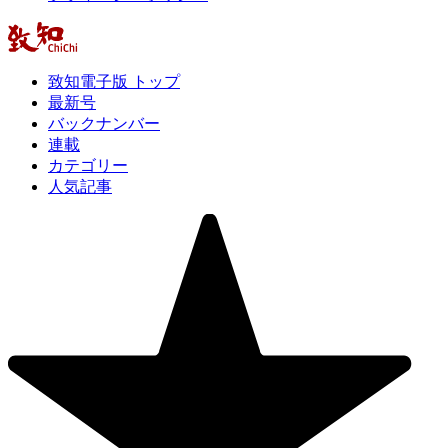
致知電子版 トップ
最新号
バックナンバー
連載
カテゴリー
人気記事