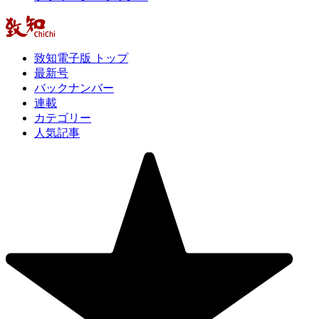
致知電子版 トップ
最新号
バックナンバー
連載
カテゴリー
人気記事