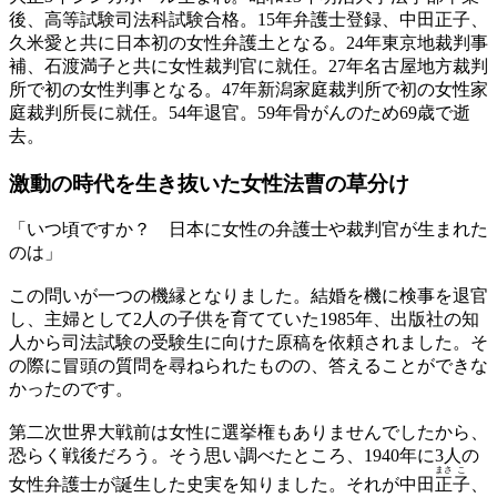
後、高等試験司法科試験合格。15年弁護士登録、中田正子、
久米愛と共に日本初の女性弁護土となる。24年東京地裁判事
補、石渡満子と共に女性裁判官に就任。27年名古屋地方裁判
所で初の女性判事となる。47年新潟家庭裁判所で初の女性家
庭裁判所長に就任。54年退官。59年骨がんのため69歳で逝
去。
激動の時代を生き抜いた
女性法曹の草分け
「いつ頃ですか？ 日本に女性の弁護士や裁判官が生まれた
のは」
この問いが一つの機縁となりました。結婚を機に検事を退官
し、主婦として2人の子供を育てていた1985年、出版社の知
人から司法試験の受験生に向けた原稿を依頼されました。そ
の際に冒頭の質問を尋ねられたものの、答えることができな
かったのです。
第二次世界大戦前は女性に選挙権もありませんでしたから、
恐らく戦後だろう。そう思い調べたところ、1940年に3人の
まさ
こ
女性弁護士が誕生した史実を知りました。それが中田
正
子
、