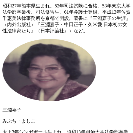
昭和27年熊本県生まれ。52年司法試験に合格。53年東京大学
法学部卒業後、司法修習生。61年弁護士登録。平成13年佐賀
千惠美法律事務所を京都で開設。著書に『三淵嘉子の生涯』
（内外出版社）『三淵嘉子・中田正子・久米愛 日本初の女
性法律家たち』（日本評論社』）など。
三淵嘉子
みぶち・よしこ
大正3年シンガポール生まれ。昭和13年明治大学法学部卒業