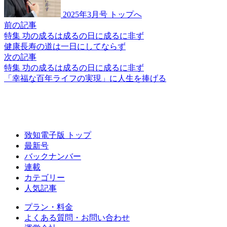
2025年3月号 トップへ
前の記事
特集 功の成るは成るの日に成るに非ず
健康長寿の道は
一日にしてならず
次の記事
特集 功の成るは成るの日に成るに非ず
「幸福な百年ライフの
実現」に
人生を捧げる
致知電子版 トップ
最新号
バックナンバー
連載
カテゴリー
人気記事
プラン・料金
よくある質問・お問い合わせ