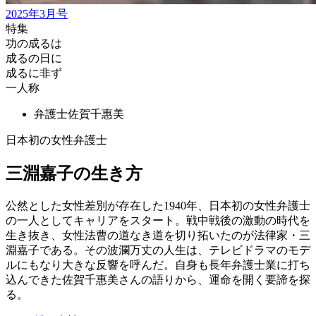
2025年3月号
特集
功の成るは
成るの日に
成るに非ず
一人称
弁護士
佐賀千惠美
日本初の女性弁護士
三淵嘉子の生き方
公然とした女性差別が存在した1940年、日本初の女性弁護士
の一人としてキャリアをスタート。戦中戦後の激動の時代を
生き抜き、女性法曹の道なき道を切り拓いたのが法律家・三
淵嘉子である。その波瀾万丈の人生は、テレビドラマのモデ
ルにもなり大きな反響を呼んだ。自身も長年弁護士業に打ち
込んできた佐賀千惠美さんの語りから、運命を開く要諦を探
る。