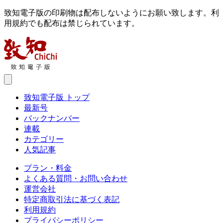
致知電子版の印刷物は配布しないようにお願い致します。利
用規約でも配布は禁じられています。
致知電子版 トップ
最新号
バックナンバー
連載
カテゴリー
人気記事
プラン・料金
よくある質問・お問い合わせ
運営会社
特定商取引法に基づく表記
利用規約
プライバシーポリシー