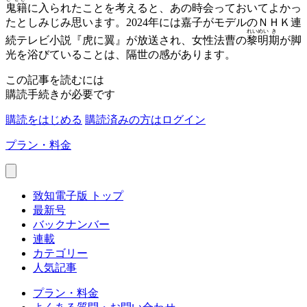
鬼籍
に入られたことを考えると、あの時会っておいてよかっ
たとしみじみ思います。2024年には嘉子がモデルのＮＨＫ連
れい
めい
き
続テレビ小説『虎に翼』が放送され、女性法曹の
黎
明
期
が脚
光を浴びていることは、隔世の感があります。
この記事を読むには
購読手続きが必要です
購読をはじめる
購読済みの方はログイン
プラン・料金
致知電子版 トップ
最新号
バックナンバー
連載
カテゴリー
人気記事
プラン・料金