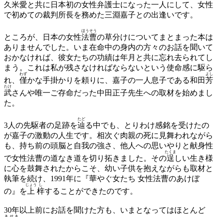
久米愛と共に日本初の女性弁護士になった一人にして、女性
で初めての裁判所長を務めた三淵嘉子との出逢いです。
ほう
そう
ところが、日本の女性
法
曹
の草分けについてまとまった本は
ありませんでした。いま在命中の身内の方々のお話を聞いて
おかなければ、彼女たちの功績は年月と共に忘れ去られてし
まう。これは私が残さなければならないという使命感に駆ら
わず
よし
れ、
僅
かな手掛かりを頼りに、嘉子の一人息子である和田
芳
たけ
武
さんや唯一ご存命だった中田正子先生への取材を始めまし
た。
たど
3人の先駆者の足跡を
辿
る中でも、とりわけ感銘を受けたの
が嘉子の激動の人生です。相次ぐ肉親の死に見舞われながら
も、持ち前の頭脳と自我の強さ、他人への思いやりと献身性
たくま
で女性法曹の道なき道を切り拓きました。その
逞
しい生き様
に心を鼓舞されたからこそ、幼い子供を抱えながらも取材と
執筆を続け、1991年に『華やぐ女たち 女性法曹のあけぼ
じょう
し
の』を
上
梓
することができたのです。
30年以上前にお話を聞けた方も、いまとなってはほとんど
きせき