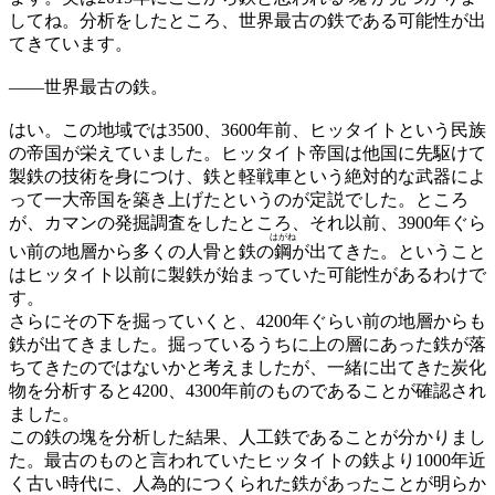
してね。分析をしたところ、世界最古の鉄である可能性が出
てきています。
——
世界最古の鉄。
はい。この地域では3500、3600年前、ヒッタイトという民族
の帝国が栄えていました。ヒッタイト帝国は他国に先駆けて
製鉄の技術を身につけ、鉄と軽戦車という絶対的な武器によ
って一大帝国を築き上げたというのが定説でした。ところ
が、カマンの発掘調査をしたところ、それ以前、3900年ぐら
はがね
い前の地層から多くの人骨と鉄の
鋼
が出てきた。ということ
はヒッタイト以前に製鉄が始まっていた可能性があるわけで
す。
さらにその下を掘っていくと、4200年ぐらい前の地層からも
鉄が出てきました。掘っているうちに上の層にあった鉄が落
ちてきたのではないかと考えましたが、一緒に出てきた炭化
物を分析すると4200、4300年前のものであることが確認され
ました。
この鉄の塊を分析した結果、人工鉄であることが分かりまし
た。最古のものと言われていたヒッタイトの鉄より1000年近
く古い時代に、人為的につくられた鉄があったことが明らか