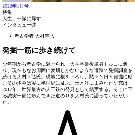
2022年1月号
特集
人生、一誠に帰す
インタビュー③
考古学者 大村幸弘
発掘一筋に歩き続けて
少年期から考古学に魅せられ、大学卒業後単身トルコに渡
り、現在もなお周囲に麦畑しかないような遺跡で発掘調査を
続ける大村幸弘氏。現地に根を下ろし、黙々と日々発掘に励
むその歩みは実に半世紀に及ぶ。土と汗にまみれた研究は
2017年、世界最古の人工鉄の発見として結実する。そこに至
る誠実一筋に歩んできた道のりを大村氏に語っていただい
た。