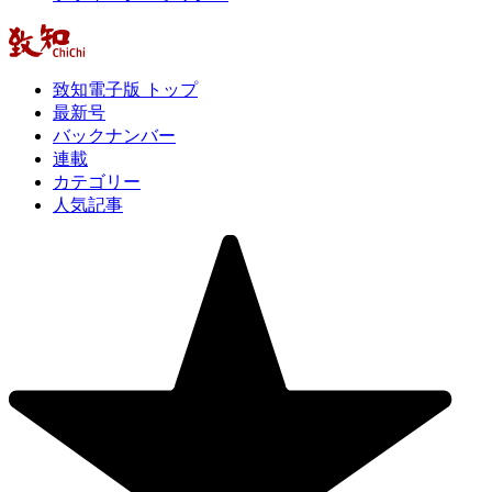
致知電子版 トップ
最新号
バックナンバー
連載
カテゴリー
人気記事