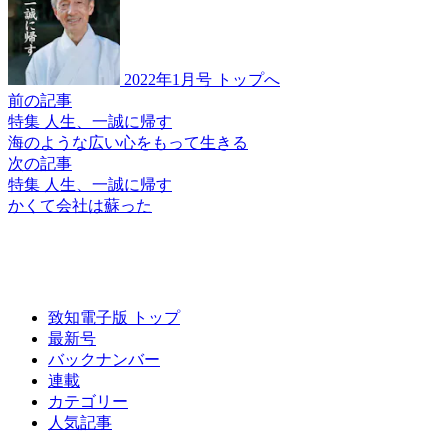
2022年1月号 トップへ
前の記事
特集 人生、一誠に帰す
海のような広い心を
もって生きる
次の記事
特集 人生、一誠に帰す
かくて会社は蘇った
致知電子版 トップ
最新号
バックナンバー
連載
カテゴリー
人気記事