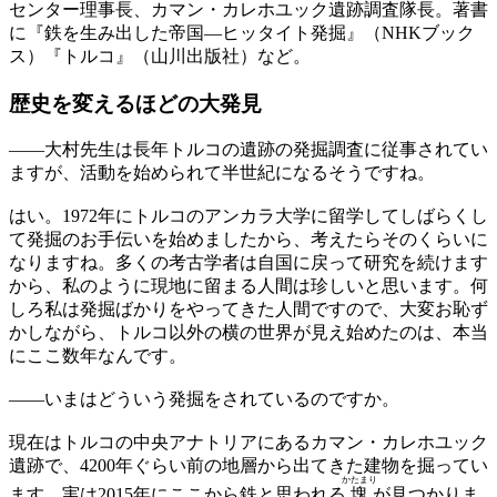
センター理事長、カマン・カレホユック遺跡調査隊長。著書
に『鉄を生み出した帝国―ヒッタイト発掘』（NHKブック
ス）『トルコ』（山川出版社）など。
歴史を変えるほどの大発見
——
大村先生は長年トルコの遺跡の発掘調査に従事されてい
ますが、活動を始められて半世紀になるそうですね。
はい。1972年にトルコのアンカラ大学に留学してしばらくし
て発掘のお手伝いを始めましたから、考えたらそのくらいに
なりますね。多くの考古学者は自国に戻って研究を続けます
から、私のように現地に留まる人間は珍しいと思います。何
しろ私は発掘ばかりをやってきた人間ですので、大変お恥ず
かしながら、トルコ以外の横の世界が見え始めたのは、本当
にここ数年なんです。
——
いまはどういう発掘をされているのですか。
現在はトルコの中央アナトリアにあるカマン・カレホユック
遺跡で、4200年ぐらい前の地層から出てきた建物を掘ってい
かたまり
ます。実は2015年にここから鉄と思われる
塊
が見つかりま