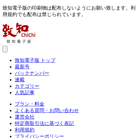
致知電子版の印刷物は配布しないようにお願い致します。利
用規約でも配布は禁じられています。
致知電子版 トップ
最新号
バックナンバー
連載
カテゴリー
人気記事
プラン・料金
よくある質問・お問い合わせ
運営会社
特定商取引法に基づく表記
利用規約
プライバシーポリシー