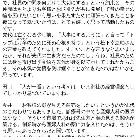
で、社員の仲間を何よりも大切にする」という約束と、その
仲間はもとよりお客様とお取引先が共に発展して皆の幸せの
輪を広げたいという思いを果たすために頑張ってきたことを
後になって気づいた時は、とても嬉しく思って感動したもの
です。
先代は亡くなる少し前、「大事にするように」と言って「ト
ばん
そつ
ップは
万
卒
のために死ぬ心根を持つ」という松下幸之助さん
の言葉を教えてくれました。すごいことを言うなと思いまし
たが、それが先代の生き方だったのでしょうね。社員のため
には身を投げ出す覚悟を先代が身を以て示してくれたからこ
そ、その本気の覚悟を受け継ぐことができたのではないかと
思っています。
田口
「人が一番」という考えは、いま御社の経営理念とし
てしっかり息づいていますね。
今井
「お客様の顔が見える商売をしたい」というのが先代
のこだわりでもありました。診療科の中でも産婦人科の医師
は少なく、そういう市場であれば先生方と顔の見える関係が
築ける。創業時から産婦人科の薬に力を入れたのは、そうい
う思いもあったからだと聞いています。