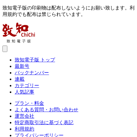
致知電子版の印刷物は配布しないようにお願い致します。利
用規約でも配布は禁じられています。
致知電子版 トップ
最新号
バックナンバー
連載
カテゴリー
人気記事
プラン・料金
よくある質問・お問い合わせ
運営会社
特定商取引法に基づく表記
利用規約
プライバシーポリシー