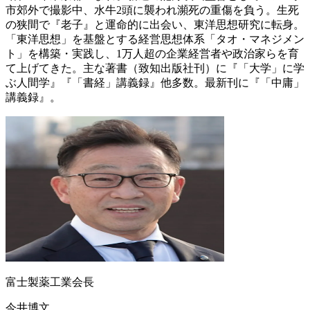
市郊外で撮影中、水牛2頭に襲われ瀕死の重傷を負う。生死
の狭間で『老子』と運命的に出会い、東洋思想研究に転身。
「東洋思想」を基盤とする経営思想体系「タオ・マネジメン
ト」を構築・実践し、1万人超の企業経営者や政治家らを育
て上げてきた。主な著書（致知出版社刊）に『「大学」に学
ぶ人間学』『「書経」講義録』他多数。最新刊に『「中庸」
講義録』。
富士製薬工業会長
今井博文