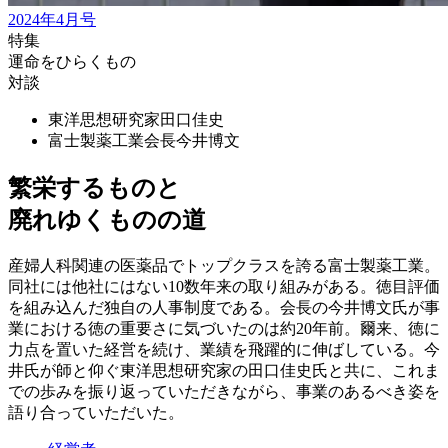
2024年4月号
特集
運命をひらくもの
対談
東洋思想研究家
田口佳史
富士製薬工業会長
今井博文
繁栄するものと
廃れゆくものの道
産婦人科関連の医薬品でトップクラスを誇る富士製薬工業。
同社には他社にはない10数年来の取り組みがある。徳目評価
を組み込んだ独自の人事制度である。会長の今井博文氏が事
業における徳の重要さに気づいたのは約20年前。爾来、徳に
力点を置いた経営を続け、業績を飛躍的に伸ばしている。今
井氏が師と仰ぐ東洋思想研究家の田口佳史氏と共に、これま
での歩みを振り返っていただきながら、事業のあるべき姿を
語り合っていただいた。