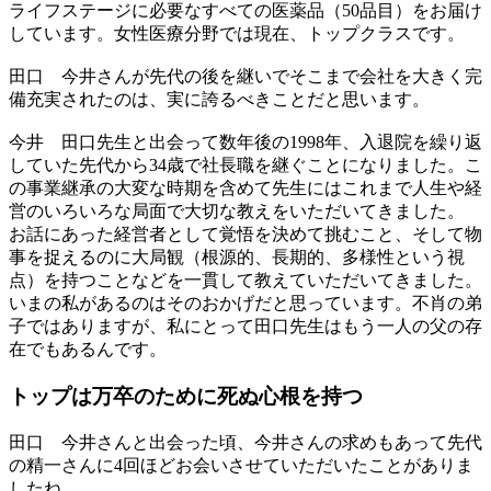
ライフステージに必要なすべての医薬品（50品目）をお届け
しています。女性医療分野では現在、トップクラスです。
田口
今井さんが先代の後を継いでそこまで会社を大きく完
備充実されたのは、実に誇るべきことだと思います。
今井
田口先生と出会って数年後の1998年、入退院を繰り返
していた先代から34歳で社長職を継ぐことになりました。こ
の事業継承の大変な時期を含めて先生にはこれまで人生や経
営のいろいろな局面で大切な教えをいただいてきました。
お話にあった経営者として覚悟を決めて挑むこと、そして物
事を捉えるのに大局観（根源的、長期的、多様性という視
点）を持つことなどを一貫して教えていただいてきました。
いまの私があるのはそのおかげだと思っています。不肖の弟
子ではありますが、私にとって田口先生はもう一人の父の存
在でもあるんです。
トップは万卒のために
死ぬ心根を持つ
田口
今井さんと出会った頃、今井さんの求めもあって先代
の精一さんに4回ほどお会いさせていただいたことがありま
したね。