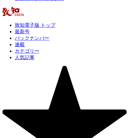
致知電子版 トップ
最新号
バックナンバー
連載
カテゴリー
人気記事