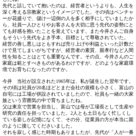
先代と話していて抱いたのは、経営者というよりも、人生を
深く考える宗教家というイメージでした。その頃はベンチャ
ーが花盛りで、儲け一辺倒の人を多く相手にしていましたか
ら、社員一人ひとりやお客さんを大切に思う先代の姿勢にと
ても好感を抱いたことを覚えています。また今井さんご自身
もそういう先代をよき手本、目標として尊敬されていた。
経営の善し悪しはともすれば売り上げや利益といった計数だ
けで見てしまいがちですが、経営者の素質、親孝行など人間
性を知ることはとても重要なんです。その点、今井さんのご
家庭は範とすべきものがあるわけですが、どのような家庭環
境でお育ちになったのですか。
今井
当社が設立された1965年は、私が誕生した翌年です。
その頃は社員が20名ほどとまだ会社の規模も小さく、富山の
自宅には工場が併設されていましたので、社員も一緒の大家
族という雰囲気の中で育ちましたね。
父は東京で営業を担当し、富山では母が工場長として生産や
研究の責任を担っていました。2人とも土日もなく忙しくし
ている姿しか記憶になくて、その分、従業員の方が本当に親
のように接してくださいました。
それを寂しく感じた時期もありましたが、先代が「人が一番