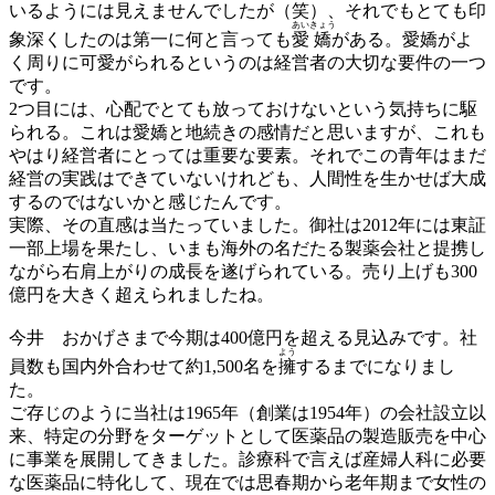
いるようには見えませんでしたが（笑）、それでもとても印
あい
きょう
象深くしたのは第一に何と言っても
愛
嬌
がある。愛嬌がよ
く周りに可愛がられるというのは経営者の大切な要件の一つ
です。
2つ目には、心配でとても放っておけないという気持ちに駆
られる。これは愛嬌と地続きの感情だと思いますが、これも
やはり経営者にとっては重要な要素。それでこの青年はまだ
経営の実践はできていないけれども、人間性を生かせば大成
するのではないかと感じたんです。
実際、その直感は当たっていました。御社は2012年には東証
一部上場を果たし、いまも海外の名だたる製薬会社と提携し
ながら右肩上がりの成長を遂げられている。売り上げも300
億円を大きく超えられましたね。
今井
おかげさまで今期は400億円を超える見込みです。社
よう
員数も国内外合わせて約1,500名を
擁
するまでになりまし
た。
ご存じのように当社は1965年（創業は1954年）の会社設立以
来、特定の分野をターゲットとして医薬品の製造販売を中心
に事業を展開してきました。診療科で言えば産婦人科に必要
な医薬品に特化して、現在では思春期から老年期まで女性の