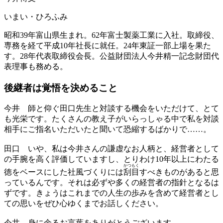
いまい・ひろふみ
昭和39年富山県生まれ。62年富士製薬工業に入社。取締役、
専務を経て平成10年社長に就任。24年東証一部上場を果た
す。28年代表取締役会長。公益財団法人今井精一記念財団代
表理事も務める。
後継者は
覚悟を決めること
今井
師と仰ぐ田口先生と対談する機会をいただけて、とて
も光栄です。たくさんの教え子がいらっしゃる中で私を対談
相手にご指名いただいたと聞いて恐縮するばかりで……。
田口
いや、私は今井さんの謙虚なお人柄と、経営者として
の手腕を高く評価していますし、とりわけ10年以上にわたる
かつ
もく
徳をベースにした社風づくりには
刮
目
すべきものがあると思
っているんです。それは必ずや多くの経営者の指針となるは
ずです。きょうはこれまでの人生の歩みを含めて経営者とし
ての思いをぜひ心ゆくまでお話しください。
今井
身に余るお言葉をありがとうございます。