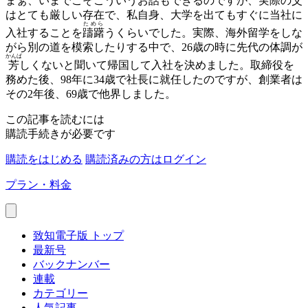
まぁ、いまでこそこういうお話もできるのですか、実際の父
はとても厳しい存在で、私自身、大学を出てもすぐに当社に
ためら
入社することを
躊躇
うくらいでした。実際、海外留学をしな
がら別の道を模索したりする中で、26歳の時に先代の体調が
かんば
芳
しくないと聞いて帰国して入社を決めました。取締役を
務めた後、98年に34歳で社長に就任したのですが、創業者は
その2年後、69歳で他界しました。
この記事を読むには
購読手続きが必要です
購読をはじめる
購読済みの方はログイン
プラン・料金
致知電子版 トップ
最新号
バックナンバー
連載
カテゴリー
人気記事