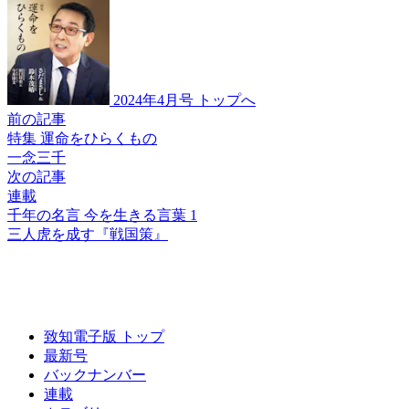
2024年4月号 トップへ
前の記事
特集 運命をひらくもの
一念三千
次の記事
連載
千年の名言 今を生きる言葉 1
三人虎を成す
『戦国策』
致知電子版 トップ
最新号
バックナンバー
連載