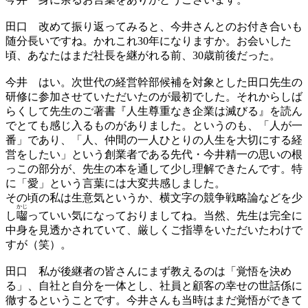
田口
改めて振り返ってみると、今井さんとのお付き合いも
随分長いですね。かれこれ30年になりますか。お会いした
頃、あなたはまだ社長を継がれる前、30歳前後だった。
今井
はい。次世代の経営幹部候補を対象とした田口先生の
研修に参加させていただいたのが最初でした。それからしば
らくして先生のご著書『人生尊重なき企業は滅びる』を読ん
でとても感じ入るものがありました。というのも、「人が一
番」であり、「人、仲間の一人ひとりの人生を大切にする経
営をしたい」という創業者である先代・今井精一の思いの根
っこの部分が、先生の本を通して少し理解できたんです。特
に「愛」という言葉には大変共感しました。
その頃の私は生意気というか、横文字の競争戦略論などを少
かじ
し
囓
っていい気になっておりましてね。当然、先生は完全に
中身を見透かされていて、厳しくご指導をいただいたわけで
すが（笑）。
田口
私が後継者の皆さんにまず教えるのは「覚悟を決め
る」、自社と自分を一体とし、社員と顧客の幸せの世話係に
徹するということです。今井さんも当時はまだ覚悟ができて