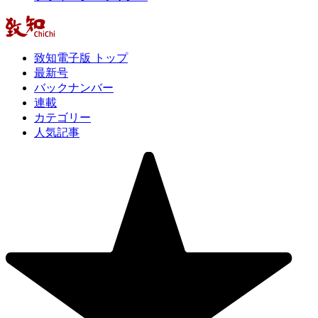
致知電子版 トップ
最新号
バックナンバー
連載
カテゴリー
人気記事