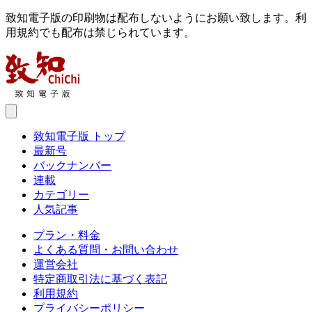
致知電子版の印刷物は配布しないようにお願い致します。利
用規約でも配布は禁じられています。
致知電子版 トップ
最新号
バックナンバー
連載
カテゴリー
人気記事
プラン・料金
よくある質問・お問い合わせ
運営会社
特定商取引法に基づく表記
利用規約
プライバシーポリシー