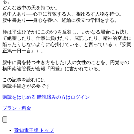
る。
どんな壺中の天を持つか。
意中人あり──心中に尊敬する人、相ゆるす人物を持つ。
腹中書あり──身心を養い、経綸に役立つ学問をする。
師は平生ひそかにこの6つを反芻し、いかなる場合にも決し
て絶望したり、仕事に負けたり、屈託したり、精神的空虚に
陥ったりしないように心掛けている、と言っている（『安岡
正篤一日一言』）。
腹中に書を持つ生き方をした1人の女性のことを、円覚寺の
横田南嶺管長が会報『円覚』に書かれている。
この記事を読むには
購読手続きが必要です
購読をはじめる
購読済みの方はログイン
プラン・料金
致知電子版 トップ