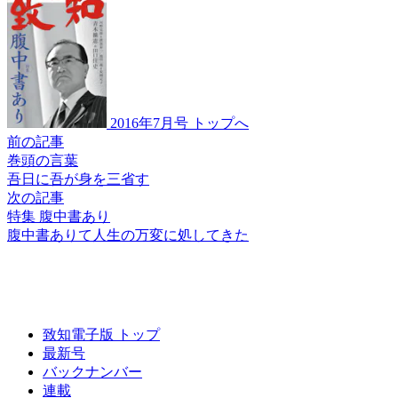
2016年7月号 トップへ
前の記事
巻頭の言葉
吾日に吾が身を
三省す
次の記事
特集 腹中書あり
腹中書ありて
人生の万変に
処してきた
致知電子版 トップ
最新号
バックナンバー
連載