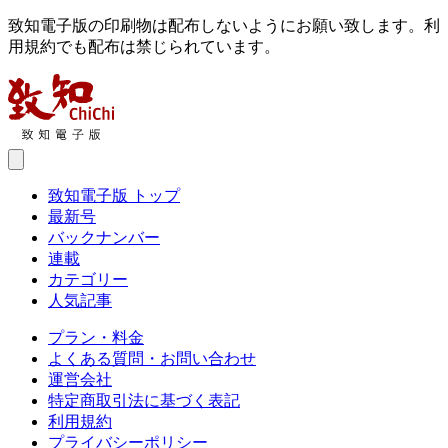
致知電子版の印刷物は配布しないようにお願い致します。利
用規約でも配布は禁じられています。
致知電子版 トップ
最新号
バックナンバー
連載
カテゴリー
人気記事
プラン・料金
よくある質問・お問い合わせ
運営会社
特定商取引法に基づく表記
利用規約
プライバシーポリシー