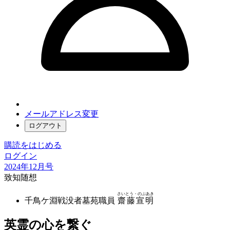
メールアドレス変更
ログアウト
購読をはじめる
ログイン
2024年12月号
致知随想
さいとう・のぶあき
千鳥ケ淵戦没者墓苑職員
齋藤宣明
英霊の心を繋ぐ