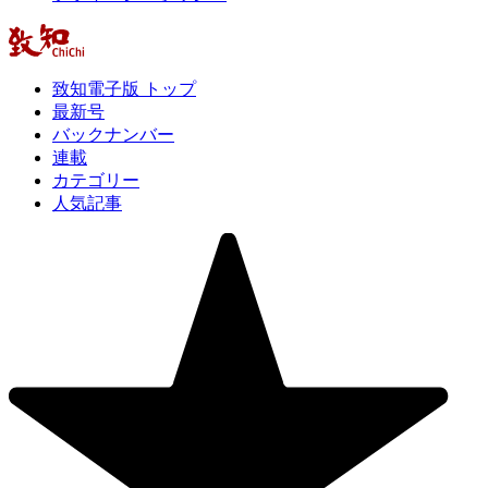
致知電子版 トップ
最新号
バックナンバー
連載
カテゴリー
人気記事