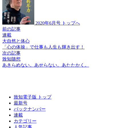
2020年6月号 トップへ
前の記事
連載
大自然と体心
「心の体操」で
仕事も人生も輝き出す！
次の記事
致知随想
あきらめない。あせらない。
あたたかく。
致知電子版 トップ
最新号
バックナンバー
連載
カテゴリー
人気記事