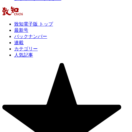
致知電子版 トップ
最新号
バックナンバー
連載
カテゴリー
人気記事