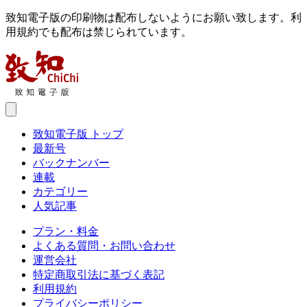
致知電子版の印刷物は配布しないようにお願い致します。利
用規約でも配布は禁じられています。
致知電子版 トップ
最新号
バックナンバー
連載
カテゴリー
人気記事
プラン・料金
よくある質問・お問い合わせ
運営会社
特定商取引法に基づく表記
利用規約
プライバシーポリシー