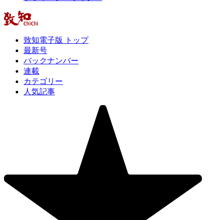
致知電子版 トップ
最新号
バックナンバー
連載
カテゴリー
人気記事