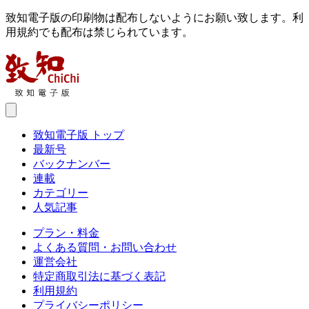
致知電子版の印刷物は配布しないようにお願い致します。利
用規約でも配布は禁じられています。
致知電子版 トップ
最新号
バックナンバー
連載
カテゴリー
人気記事
プラン・料金
よくある質問・お問い合わせ
運営会社
特定商取引法に基づく表記
利用規約
プライバシーポリシー