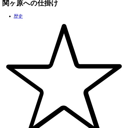
関ヶ原への仕掛け
歴史