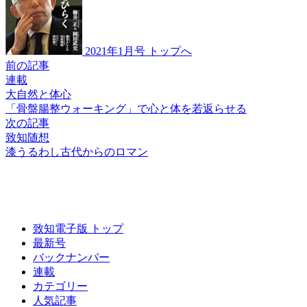
2021年1月号 トップへ
前の記事
連載
大自然と体心
「骨盤腸整ウォーキング」で
心と体を若返らせる
次の記事
致知随想
漆うるわし古代からのロマン
致知電子版 トップ
最新号
バックナンバー
連載
カテゴリー
人気記事