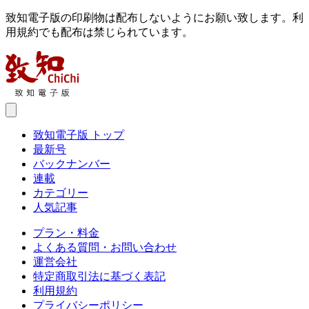
致知電子版の印刷物は配布しないようにお願い致します。利
用規約でも配布は禁じられています。
致知電子版 トップ
最新号
バックナンバー
連載
カテゴリー
人気記事
プラン・料金
よくある質問・お問い合わせ
運営会社
特定商取引法に基づく表記
利用規約
プライバシーポリシー