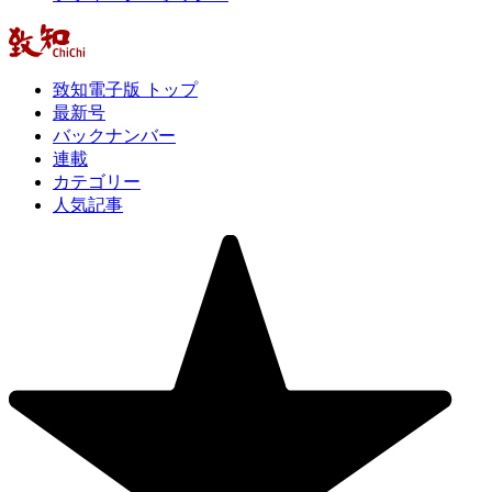
致知電子版 トップ
最新号
バックナンバー
連載
カテゴリー
人気記事