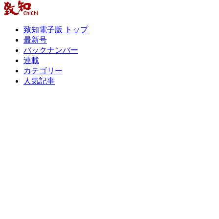
致知電子版 トップ
最新号
バックナンバー
連載
カテゴリー
人気記事