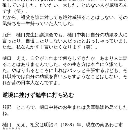
敬していました。だいたい、大したことのない人が威張るん
です（笑）。
だから、祖父も誰に対しても絶対威張ることはしない、その
気持ちを一生持っていた人でした。
服部
樋口先生は講演会でも、樋口中将は自分の功績を人に
言ったり、自慢したりしない人だったとおっしゃっていまし
たね。私なんかすぐ言いたくなります（笑）。
樋口
ええ、自分がこれまで何をしてきたか、あまり人に語
ることはありませんでした。その生き方は本当に立派でし
た。やはり出るところに出ればバシッと主張するけども、そ
れ以外では自分の功績を言いふらすようなことはしない、そ
れが昔の日本人なんですよ。
逆境に挫けず
勉学に打ち込む
服部
ところで、樋口中将のお生まれは兵庫県淡路島でした
ね。
樋口
ええ、祖父は明治21（1888）年、現在の南あわじ市
あまかみまち