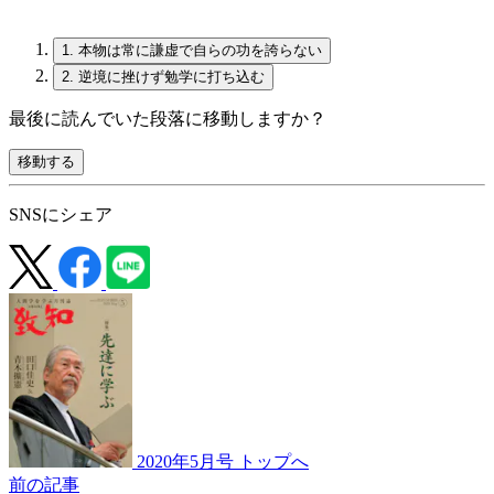
1.
本物は常に謙虚で自らの功を誇らない
2.
逆境に挫けず勉学に打ち込む
最後に読んでいた段落に移動しますか？
移動する
SNSにシェア
2020年5月号 トップへ
前の記事