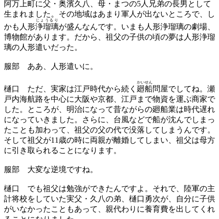
阿万上町
に父・奥濱久八、母・まつの5人兄弟の長男として
生まれました。その地域はあまり軍人が出ないところで、し
じょうるり
かも人形
浄瑠璃
が盛んなんです。いまも人形浄瑠璃の劇場、
博物館があります。だから、祖父の子供の頃の夢は人形浄瑠
璃の人形遣いだった。
服部
ああ、人形遣いに。
かいせん
樋口
ただ、実家は江戸時代から続く
廻船
問屋でしてね。瀬
戸内海航路を中心に大阪や京都、江戸まで物資を運ぶ商家で
した。ところが、明治になって昔ながらの廻船業は時代遅れ
になっていきました。さらに、台風などで船が沈んでしまっ
たことも加わって、祖父の父の代で没落してしまうんです。
そして祖父が11歳の時に両親が離婚してしまい、祖父は母方
に引き取られることになります。
服部
大変な逆境ですね。
樋口
でも祖父は勉強ができたんですよ。それで、陸軍の主
計将校をしていた実父・久八の弟、樋口勇次が、自分に子供
がいなかったこともあって、親代わりに養育費を出してくれ