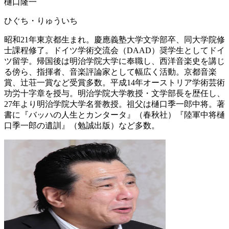
樋口隆一
ひぐち・りゅういち
昭和21年東京都生まれ。慶應義塾大学文学部卒、同大学院修
士課程修了。ドイツ学術交流会（DAAD）奨学生としてドイ
ツ留学。帰国後は明治学院大学に奉職し、西洋音楽史を講じ
る傍ら、指揮者、音楽評論家として幅広く活動。京都音楽
賞、辻荘一賞など受賞多数。平成14年オーストリア学術芸術
功労十字章を授与。明治学院大学教授・文学部長を歴任し、
27年より明治学院大学名誉教授。祖父は樋口季一郎中将。著
書に『バッハの人生とカンタータ』（春秋社）『陸軍中将樋
口季一郎の遺訓』（勉誠出版）など多数。