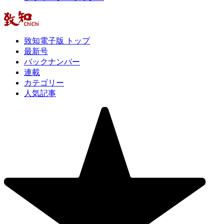
致知電子版 トップ
最新号
バックナンバー
連載
カテゴリー
人気記事