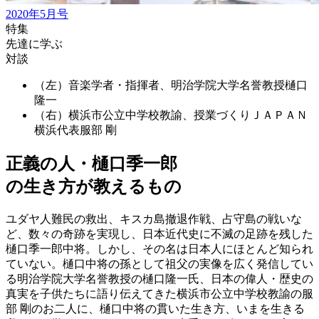
2020年5月号
特集
先達に学ぶ
対談
（左）音楽学者・指揮者、明治学院大学名誉教授
樋口
隆一
（右）横浜市公立中学校教諭、授業づくりＪＡＰＡＮ
横浜代表
服部 剛
正義の人・樋口季一郎
の生き方が教えるもの
ユダヤ人難民の救出、キスカ島撤退作戦、占守島の戦いな
ど、数々の奇跡を実現し、日本近代史に不滅の足跡を残した
樋口季一郎中将。しかし、その名は日本人にほとんど知られ
ていない。樋口中将の孫として祖父の実像を広く発信してい
る明治学院大学名誉教授の樋口隆一氏、日本の偉人・歴史の
真実を子供たちに語り伝えてきた横浜市公立中学校教諭の服
部 剛のお二人に、樋口中将の貫いた生き方、いまを生きる