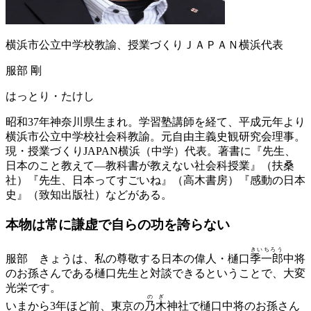
横浜市公立中学校教諭、授業づくりＪＡＰＡＮ横浜代表
服部 剛
はっとり・たけし
昭和37年神奈川県生まれ。学習塾講師を経て、平成元年より
横浜市公立中学校社会科教諭。元自由主義史観研究会理事。
現・授業づくりJAPAN横浜（中学）代表。著書に『先生、
日本のこと教えて―教科書が教えない社会科授業』（扶桑
社）『先生、日本ってすごいね』（高木書房）『感動の日本
史』（致知出版社）などがある。
本物は常に謙虚で
自らの功を誇らない
きいちろう
服部
きょうは、私の尊敬する日本の偉人・樋口
季一郎
中将
のお孫さんである樋口先生と対談できるということで、大変
光栄です。
のぎ
いまから3年ほど前、東京の
乃木
神社で樋口中将のお孫さん