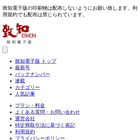
致知電子版の印刷物は配布しないようにお願い致します。利
用規約でも配布は禁じられています。
致知電子版 トップ
最新号
バックナンバー
連載
カテゴリー
人気記事
プラン・料金
よくある質問・お問い合わせ
運営会社
特定商取引法に基づく表記
利用規約
プライバシーポリシー