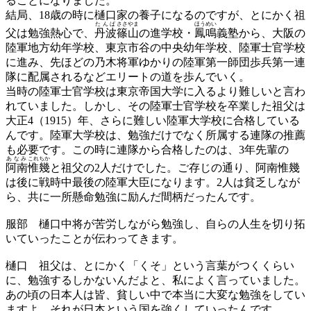
ることになりました。
結局、18歳の時に樋口家の養子になるのですが、とにかく祖
たんば
ささやま
ほうめい
父は勉強熱心で、
丹波
篠山
の進学校・
鳳鳴
義塾から、大阪の
陸軍地方幼年学校、東京市谷の中央幼年学校、陸軍士官学校
に進み、先ほどの乃木将軍ゆかりの陸軍第一師団歩兵第一連
隊に配属されるなどエリートの道を歩んでいく。
当時の陸軍士官学校は東京帝国大学に入るより難しいと言わ
れていました。しかし、その陸軍士官学校を卒業した祖父は
大正4（1915）年、さらに難しい陸軍大学校に合格している
んです。陸軍大学校は、勉強だけでなく所属する連隊の推薦
も必要です。この時に連隊から合格したのは、3年先輩の
あなみ
これちか
阿南
惟幾
と祖父の2人だけでした。ご存じの通り、阿南惟幾
は後に戦時中最後の陸軍大臣になります。2人は貧乏しなが
ら、共に一所懸命勉強に励んだ間柄だったんです。
服部
樋口中将が苦労しながら勉強し、自らの人生を切り拓
いていったことが伝わってきます。
樋口
祖父は、とにかく「くそ」という言葉がつくくらい
に、勉強するしかないんだよと、私によく言っていました。
あの頃の日本人は皆、貧しい中で本当に大変な勉強をしてい
ますよ。それが日本という国を強くしていったんです。