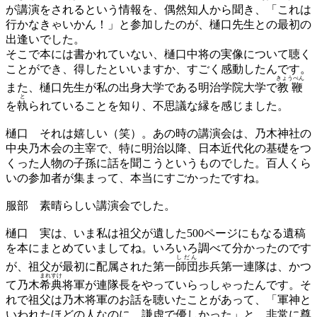
が講演をされるという情報を、偶然知人から聞き、「これは
行かなきゃいかん！」と参加したのが、樋口先生との最初の
出逢いでした。
そこで本には書かれていない、樋口中将の実像について聴く
ことができ、得したといいますか、すごく感動したんです。
きょうべん
また、樋口先生が私の出身大学である明治学院大学で
教鞭
と
を
執
られていることを知り、不思議な縁を感じました。
樋口
それは嬉しい（笑）。あの時の講演会は、乃木神社の
中央乃木会の主宰で、特に明治以降、日本近代化の基礎をつ
くった人物の子孫に話を聞こうというものでした。百人くら
いの参加者が集まって、本当にすごかったですね。
服部
素晴らしい講演会でした。
樋口
実は、いま私は祖父が遺した500ページにもなる遺稿
を本にまとめていましてね。いろいろ調べて分かったのです
しだん
が、祖父が最初に配属された第一
師団
歩兵第一連隊は、かつ
まれすけ
て乃木
希典
将軍が連隊長をやっていらっしゃったんです。そ
れで祖父は乃木将軍のお話を聴いたことがあって、「軍神と
いわれたほどの人なのに、謙虚で優しかった」と、非常に尊