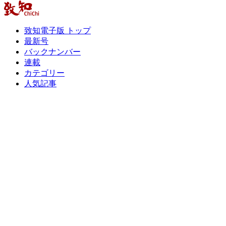
致知電子版 トップ
最新号
バックナンバー
連載
カテゴリー
人気記事